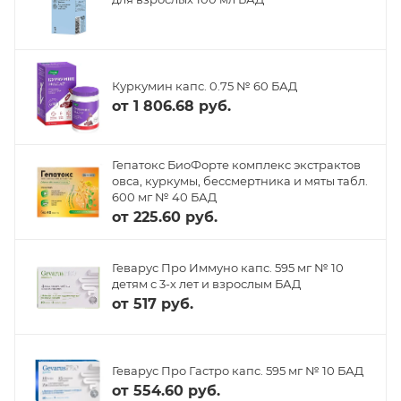
Куркумин капс. 0.75 № 60 БАД
от
1 806.68 руб.
Гепатокс БиоФорте комплекс экстрактов
овса, куркумы, бессмертника и мяты табл.
600 мг № 40 БАД
от
225.60 руб.
Геварус Про Иммуно капс. 595 мг № 10
детям с 3-х лет и взрослым БАД
от
517 руб.
Геварус Про Гастро капс. 595 мг № 10 БАД
от
554.60 руб.