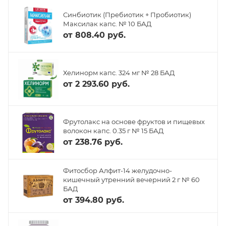
Синбиотик (Пребиотик + Пробиотик)
Максилак капс. № 10 БАД
от
808.40 руб.
Хелинорм капс. 324 мг № 28 БАД
от
2 293.60 руб.
Фрутолакс на основе фруктов и пищевых
волокон капс. 0.35 г № 15 БАД
от
238.76 руб.
Фитосбор Алфит-14 желудочно-
кишечный утренний вечерний 2 г № 60
БАД
от
394.80 руб.