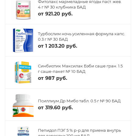
Фитолакс мармеладные ягоды паст. жев.
4 г № 30 клубника БАД
от
921.20 руб.
Турбослим ночь усиленная формула капс.
0.3 г № 30 БАД
от
1 203.20 руб.
Синбиотик Максилак Бэби саше гран. 1.5
г саше-пакет № 10 БАД
от
987 руб.
Псиллиум Др Мибо табл. 0.5 г № 90 БАД
от
319.60 руб.
Пепидол ПЭГ 5 % р-р для приема внутрь
для взрослых 100 мл БАД