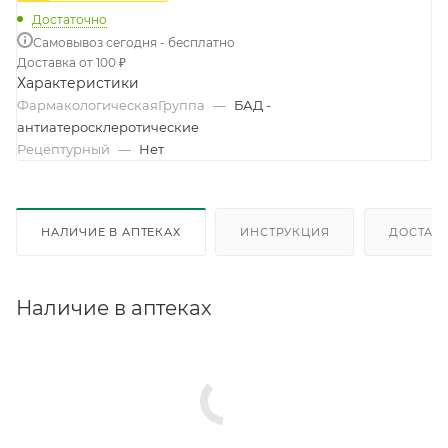
Достаточно
Самовывоз сегодня - бесплатно
Доставка от 100 ₽
Характеристики
ФармакологическаяГруппа
—
БАД -
антиатеросклеротические
Рецептурный
—
Нет
НАЛИЧИЕ В АПТЕКАХ
ИНСТРУКЦИЯ
ДОСТАВК
Наличие в аптеках