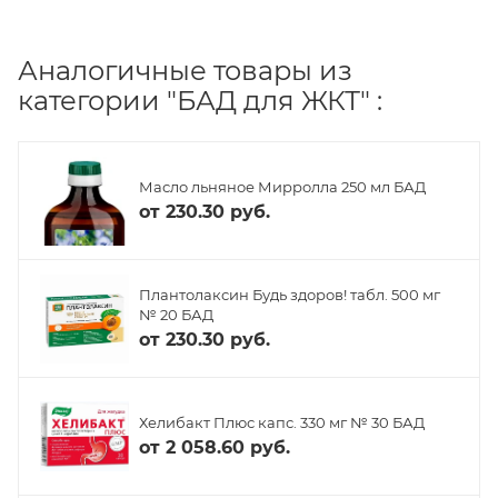
Аналогичные товары из
категории "БАД для ЖКТ" :
Масло льняное Мирролла 250 мл БАД
от
230.30 руб.
Плантолаксин Будь здоров! табл. 500 мг
№ 20 БАД
от
230.30 руб.
Хелибакт Плюс капс. 330 мг № 30 БАД
от
2 058.60 руб.