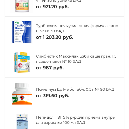
4 г № 30 клубника БАД
от
921.20 руб.
Турбослим ночь усиленная формула капс.
0.3 г № 30 БАД
от
1 203.20 руб.
Синбиотик Максилак Бэби саше гран. 1.5
г саше-пакет № 10 БАД
от
987 руб.
Псиллиум Др Мибо табл. 0.5 г № 90 БАД
от
319.60 руб.
Пепидол ПЭГ 5 % р-р для приема внутрь
для взрослых 100 мл БАД