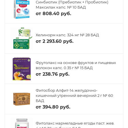
Синбиотик (Пребиотик + Пробиотик)
Максилак капс. № 10 БАД
от
808.40 руб.
Хелинорм капс. 324 мг № 28 БАД
от
2 293.60 руб.
Фрутолакс на основе фруктов и пищевых
волокон капс. 0.35 г № 15 БАД
от
238.76 руб.
Фитосбор Алфит-14 желудочно-
кишечный утренний вечерний 2 г № 60
БАД
от
394.80 руб.
Фитолакс мармеладные ягоды паст. жев.