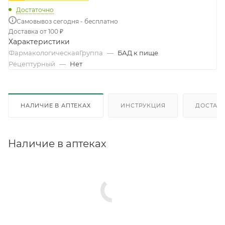
Достаточно
Самовывоз сегодня - бесплатно
Доставка от 100 ₽
Характеристики
ФармакологическаяГруппа
—
БАД к пище
Рецептурный
—
Нет
НАЛИЧИЕ В АПТЕКАХ
ИНСТРУКЦИЯ
ДОСТАВК
Наличие в аптеках