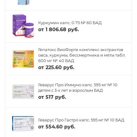
Куркумин капс. 0.75 № 60 БАД
от
1 806.68 руб.
Гепатокс БиоФорте комплекс экстрактов
овса, куркумы, бессмертника и мяты табл.
600 мг № 40 БАД
от
225.60 руб.
Геварус Про Иммуно капс. 595 мг № 10
детям с 3-х лет и взрослым БАД
от
517 руб.
Геварус Про Гастро капс. 595 мг № 10 БАД
от
554.60 руб.