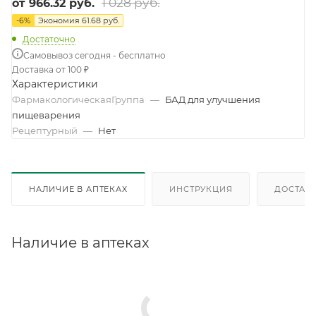
1 028 руб.
от
966.32 руб.
-
6
%
Экономия
61.68 руб.
Достаточно
Самовывоз сегодня - бесплатно
Доставка от 100 ₽
Характеристики
ФармакологическаяГруппа
—
БАД для улучшения
пищеварения
Рецептурный
—
Нет
НАЛИЧИЕ В АПТЕКАХ
ИНСТРУКЦИЯ
ДОСТАВК
Наличие в аптеках