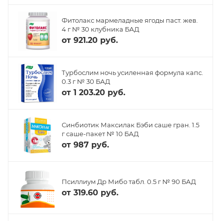
Фитолакс мармеладные ягоды паст. жев.
4 г № 30 клубника БАД
от
921.20 руб.
Турбослим ночь усиленная формула капс.
0.3 г № 30 БАД
от
1 203.20 руб.
Синбиотик Максилак Бэби саше гран. 1.5
г саше-пакет № 10 БАД
от
987 руб.
Псиллиум Др Мибо табл. 0.5 г № 90 БАД
от
319.60 руб.