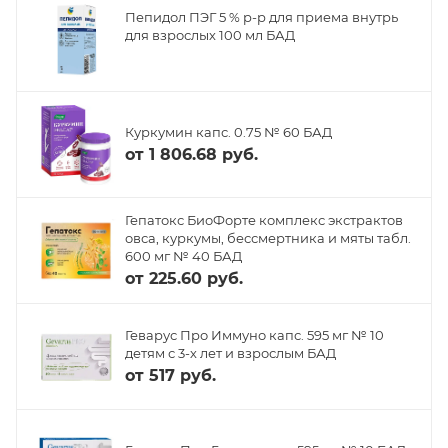
Пепидол ПЭГ 5 % р-р для приема внутрь
для взрослых 100 мл БАД
Куркумин капс. 0.75 № 60 БАД
от
1 806.68 руб.
Гепатокс БиоФорте комплекс экстрактов
овса, куркумы, бессмертника и мяты табл.
600 мг № 40 БАД
от
225.60 руб.
Геварус Про Иммуно капс. 595 мг № 10
детям с 3-х лет и взрослым БАД
от
517 руб.