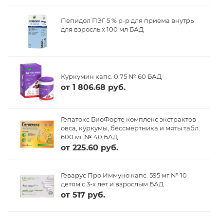
Пепидол ПЭГ 5 % р-р для приема внутрь
для взрослых 100 мл БАД
Куркумин капс. 0.75 № 60 БАД
от
1 806.68 руб.
Гепатокс БиоФорте комплекс экстрактов
овса, куркумы, бессмертника и мяты табл.
600 мг № 40 БАД
от
225.60 руб.
Геварус Про Иммуно капс. 595 мг № 10
детям с 3-х лет и взрослым БАД
от
517 руб.