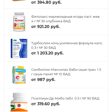
от
394.80 руб.
Фитолакс мармеладные ягоды паст. жев.
4 г № 30 клубника БАД
от
921.20 руб.
Турбослим ночь усиленная формула капс.
0.3 г № 30 БАД
от
1 203.20 руб.
Синбиотик Максилак Бэби саше гран. 1.5
г саше-пакет № 10 БАД
от
987 руб.
Псиллиум Др Мибо табл. 0.5 г № 90 БАД
от
319.60 руб.