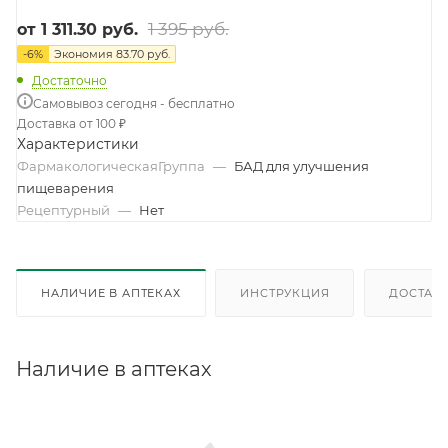
1 395 руб.
от
1 311.30 руб.
-
6
%
Экономия
83.70 руб.
Достаточно
Самовывоз сегодня - бесплатно
Доставка от 100 ₽
Характеристики
ФармакологическаяГруппа
—
БАД для улучшения
пищеварения
Рецептурный
—
Нет
НАЛИЧИЕ В АПТЕКАХ
ИНСТРУКЦИЯ
ДОСТАВК
Наличие в аптеках