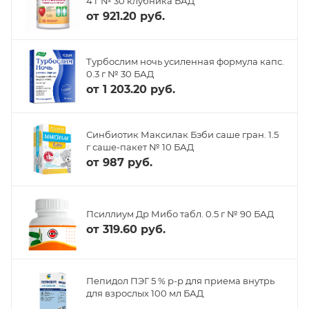
4 г № 30 клубника БАД
от
921.20 руб.
Турбослим ночь усиленная формула капс.
0.3 г № 30 БАД
от
1 203.20 руб.
Синбиотик Максилак Бэби саше гран. 1.5
г саше-пакет № 10 БАД
от
987 руб.
Псиллиум Др Мибо табл. 0.5 г № 90 БАД
от
319.60 руб.
Пепидол ПЭГ 5 % р-р для приема внутрь
для взрослых 100 мл БАД