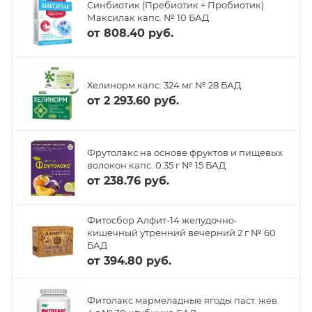
Синбиотик (Пребиотик + Пробиотик)
Максилак капс. № 10 БАД
от
808.40 руб.
Хелинорм капс. 324 мг № 28 БАД
от
2 293.60 руб.
Фрутолакс на основе фруктов и пищевых
волокон капс. 0.35 г № 15 БАД
от
238.76 руб.
Фитосбор Алфит-14 желудочно-
кишечный утренний вечерний 2 г № 60
БАД
от
394.80 руб.
Фитолакс мармеладные ягоды паст. жев.