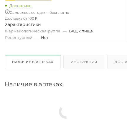
Достаточно
Самовывоз сегодня - бесплатно
Доставка от 100 ₽
Характеристики
ФармакологическаяГруппа
—
БАД к пище
Рецептурный
—
Нет
НАЛИЧИЕ В АПТЕКАХ
ИНСТРУКЦИЯ
ДОСТАВК
Наличие в аптеках