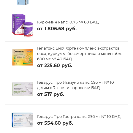
Куркумин капс. 0.75 № 60 БАД
от
1 806.68 руб.
Гепатокс БиоФорте комплекс экстрактов
овса, куркумы, бессмертника и мяты табл.
600 мг № 40 БАД
от
225.60 руб.
Геварус Про Иммуно капс. 595 мг № 10
детям с 3-х лет и взрослым БАД
от
517 руб.
Геварус Про Гастро капс. 595 мг № 10 БАД
от
554.60 руб.