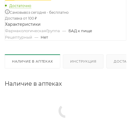
Достаточно
Самовывоз сегодня - бесплатно
Доставка от 100 ₽
Характеристики
ФармакологическаяГруппа
—
БАД к пище
Рецептурный
—
Нет
НАЛИЧИЕ В АПТЕКАХ
ИНСТРУКЦИЯ
ДОСТАВК
Наличие в аптеках