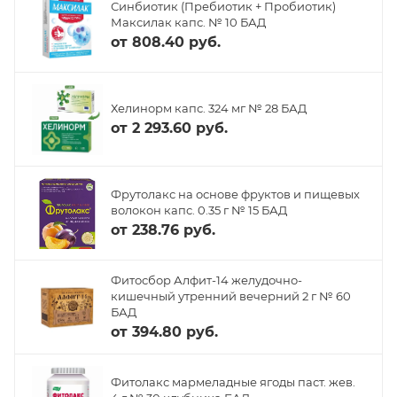
Синбиотик (Пребиотик + Пробиотик)
Максилак капс. № 10 БАД
от
808.40 руб.
Хелинорм капс. 324 мг № 28 БАД
от
2 293.60 руб.
Фрутолакс на основе фруктов и пищевых
волокон капс. 0.35 г № 15 БАД
от
238.76 руб.
Фитосбор Алфит-14 желудочно-
кишечный утренний вечерний 2 г № 60
БАД
от
394.80 руб.
Фитолакс мармеладные ягоды паст. жев.