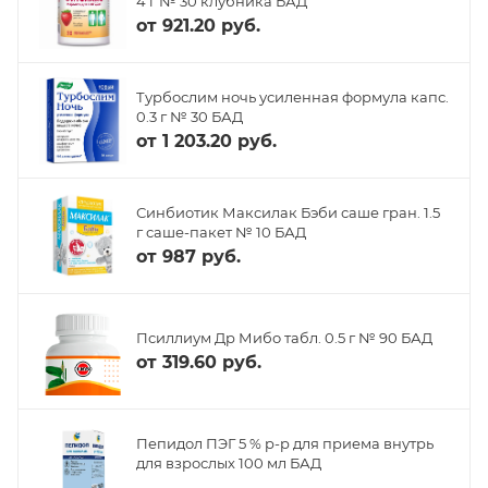
4 г № 30 клубника БАД
от
921.20 руб.
Турбослим ночь усиленная формула капс.
0.3 г № 30 БАД
от
1 203.20 руб.
Синбиотик Максилак Бэби саше гран. 1.5
г саше-пакет № 10 БАД
от
987 руб.
Псиллиум Др Мибо табл. 0.5 г № 90 БАД
от
319.60 руб.
Пепидол ПЭГ 5 % р-р для приема внутрь
для взрослых 100 мл БАД