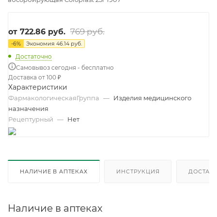
769 руб.
от
722.86 руб.
-
6
%
Экономия
46.14 руб.
Достаточно
Самовывоз сегодня - бесплатно
Доставка от 100 ₽
Характеристики
ФармакологическаяГруппа
—
Изделия медицинского
назначения
Рецептурный
—
Нет
НАЛИЧИЕ В АПТЕКАХ
ИНСТРУКЦИЯ
ДОСТАВК
Наличие в аптеках