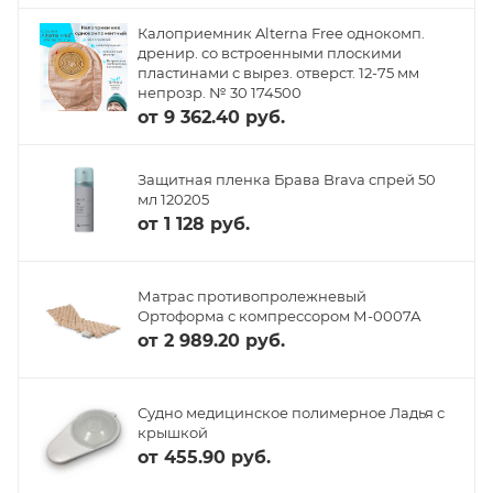
Калоприемник Alterna Free однокомп.
дренир. со встроенными плоскими
пластинами с вырез. отверст. 12-75 мм
непрозр. № 30 174500
от
9 362.40 руб.
Защитная пленка Брава Brava спрей 50
мл 120205
от
1 128 руб.
Матрас противопролежневый
Ортоформа с компрессором М-0007А
от
2 989.20 руб.
Судно медицинское полимерное Ладья с
крышкой
от
455.90 руб.