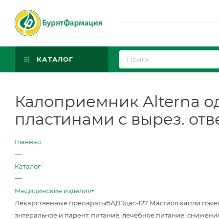
КАТАЛОГ
Калоприемник Alterna о
пластинами с вырез. отв
Главная
—
Каталог
—
Медицинские изделия
Лекарственные препараты
БАД
Эдас-127 Мастиол капли гоме
энтеральное и парент. питание, лечебное питание, снижени