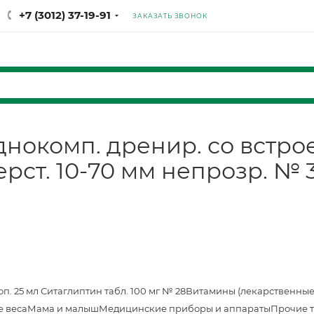
+7 (3012) 37-19-91
ЗАКАЗАТЬ ЗВОНОК
днокомп. дренир. со встр
ерст. 10-70 мм непрозр. № 
оп. 25 мл
Ситаглиптин табл. 100 мг № 28
Витамины (лекарственные
е веса
Мама и малыш
Медицинские приборы и аппараты
Прочие 