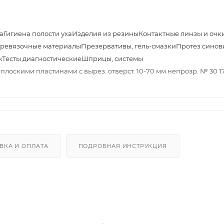
а
Гигиена полости уха
Изделия из резины
Контактные линзы и очк
ревязочные материалы
Презервативы, гель-смазки
Протез синов
к
Тесты диагностические
Шприцы, системы
плоскими пластинами с вырез. отверст. 10-70 мм непрозр. № 30 1
ВКА И ОПЛАТА
ПОДРОБНАЯ ИНСТРУКЦИЯ