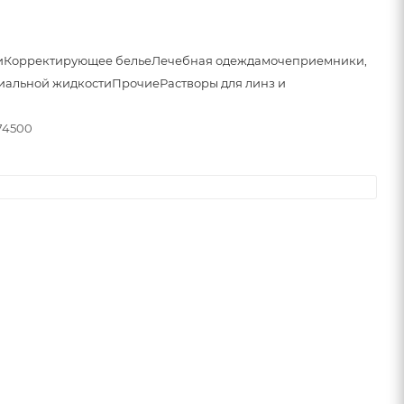
и
Корректирующее белье
Лечебная одежда
мочеприемники,
иальной жидкости
Прочие
Растворы для линз и
74500