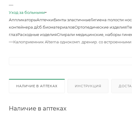
—
Уход за больными
Аппликаторы
Аптечки
Бинты эластичные
Гигиена полости нос
контейнера д/сб.биоматериалов
Ортопедические изделия
Пе
глаз
Расходные изделия
Спирали медицинские, наборы гине
—
Калоприемник Alterna однокомп. дренир. со встроенными 
НАЛИЧИЕ В АПТЕКАХ
ИНСТРУКЦИЯ
ДОСТА
Наличие в аптеках