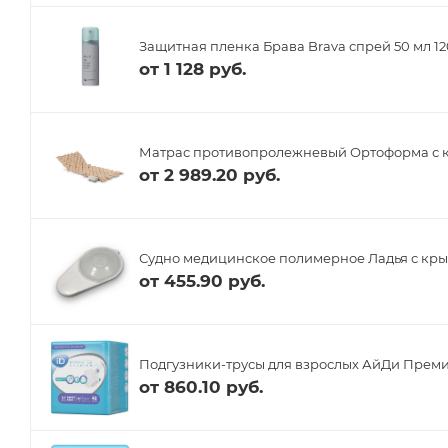
Защитная пленка Брава Brava спрей 50 мл 1
от
1 128 руб.
Матрас противопролежневый Ортоформа с 
от
2 989.20 руб.
Судно медицинское полимерное Ладья с кр
от
455.90 руб.
Подгузники-трусы для взрослых АйДи Преми
от
860.10 руб.