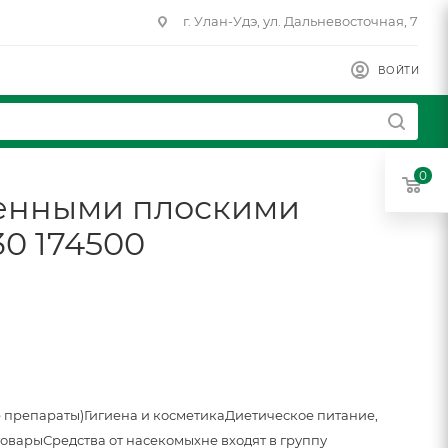
г. Улан-Удэ, ул. Дальневосточная, 7
ВОЙТИ
0
оенными плоскими
30 174500
 препараты)
Гигиена и косметика
Диетическое питание,
товары
Средства от насекомых
не входят в группу