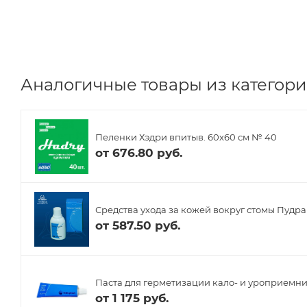
Аналогичные товары из категории
Пеленки Хэдри впитыв. 60х60 см № 40
от
676.80 руб.
Средства ухода за кожей вокруг стомы Пудра
от
587.50 руб.
Паста для герметизации кало- и уроприемнико
от
1 175 руб.