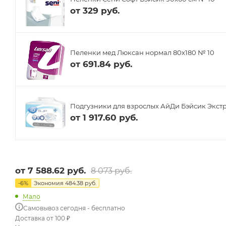
от
329 руб.
Пеленки мед Люксан нормал 80х180 № 10
от
691.84 руб.
Подгузники для взрослых АйДи Бэйсик Экстр
от
1 917.60 руб.
от
7 588.62 руб.
8 073 руб.
-
6
%
Экономия
484.38 руб.
Мало
Самовывоз сегодня - бесплатно
Доставка от 100 ₽