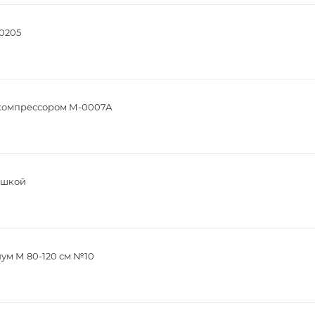
20205
компрессором М-0007А
ышкой
ум М 80-120 см №10