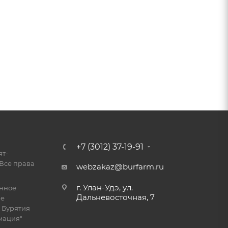
+7 (3012) 37-19-91
ят-
Все права
webzakaz@burfarm.ru
г. Улан-Удэ, ул.
енное
Дальневосточная, 7
ие
 Бурятия
мация"