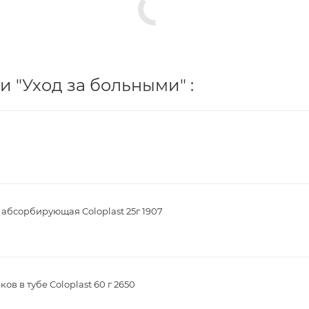
 "Уход за больными" :
 абсорбирующая Coloplast 25г 1907
в в тубе Coloplast 60 г 2650