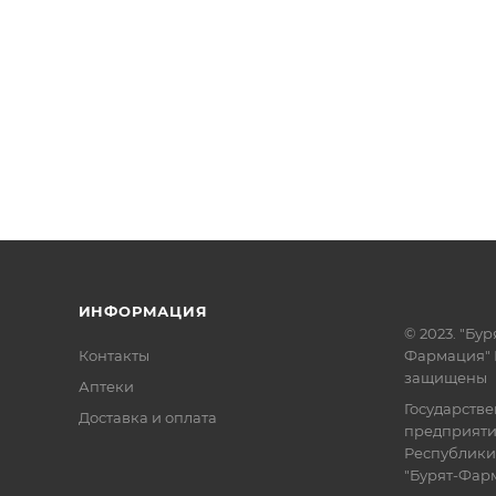
ИНФОРМАЦИЯ
© 2023. "Бур
Контакты
Фармация" 
защищены
Аптеки
Государств
Доставка и оплата
предприят
Республики
"Бурят-Фар