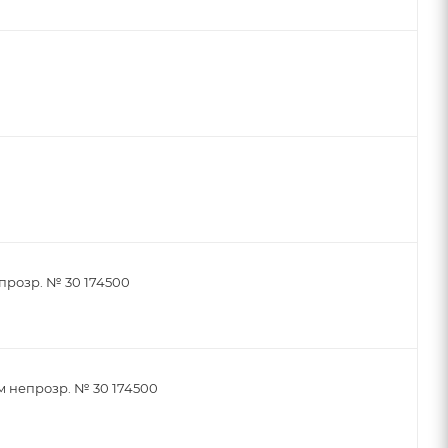
прозр. № 30 174500
м непрозр. № 30 174500