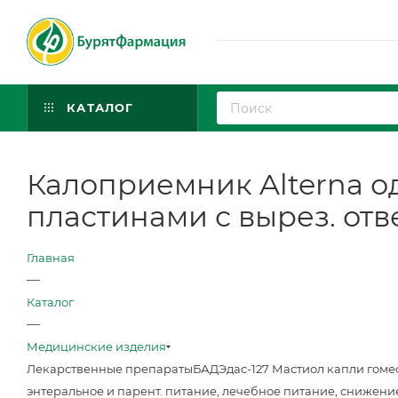
КАТАЛОГ
Калоприемник Alterna о
пластинами с вырез. отв
Главная
—
Каталог
—
Медицинские изделия
Лекарственные препараты
БАД
Эдас-127 Мастиол капли гоме
энтеральное и парент. питание, лечебное питание, снижени