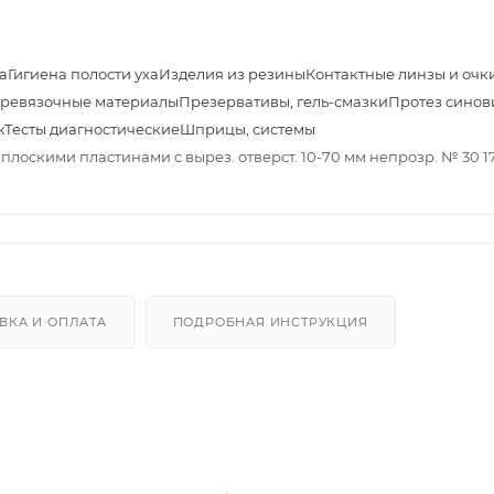
а
Гигиена полости уха
Изделия из резины
Контактные линзы и очк
ревязочные материалы
Презервативы, гель-смазки
Протез синов
к
Тесты диагностические
Шприцы, системы
плоскими пластинами с вырез. отверст. 10-70 мм непрозр. № 30 1
ВКА И ОПЛАТА
ПОДРОБНАЯ ИНСТРУКЦИЯ