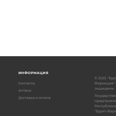
ИНФОРМАЦИЯ
© 2023. "Бур
Контакты
Фармация" 
защищены
Аптеки
Государств
Доставка и оплата
предприят
Республики
"Бурят-Фар