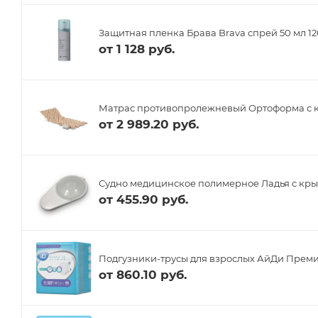
Защитная пленка Брава Brava спрей 50 мл 1
от
1 128 руб.
Матрас противопролежневый Ортоформа с 
от
2 989.20 руб.
Судно медицинское полимерное Ладья с кр
от
455.90 руб.
Подгузники-трусы для взрослых АйДи Преми
от
860.10 руб.