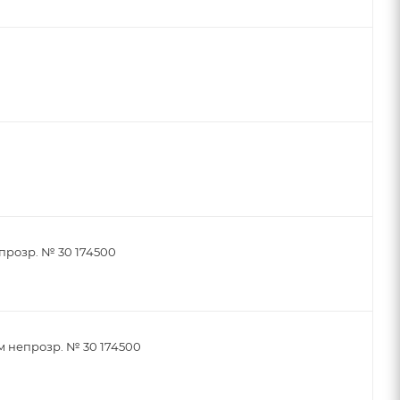
прозр. № 30 174500
м непрозр. № 30 174500