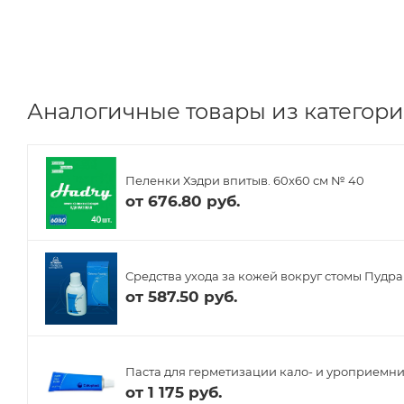
Аналогичные товары из категории
Пеленки Хэдри впитыв. 60х60 см № 40
от
676.80 руб.
Средства ухода за кожей вокруг стомы Пудра
от
587.50 руб.
Паста для герметизации кало- и уроприемнико
от
1 175 руб.