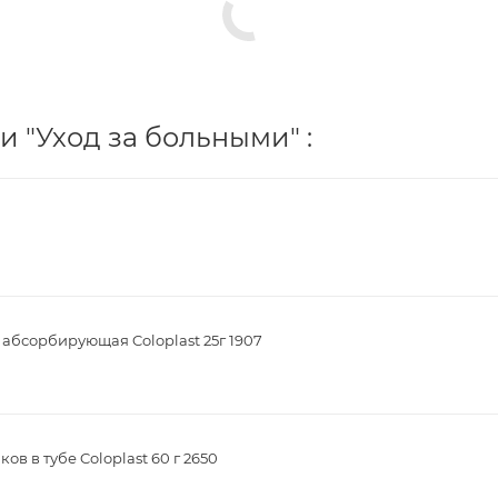
 "Уход за больными" :
 абсорбирующая Coloplast 25г 1907
в в тубе Coloplast 60 г 2650