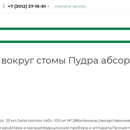
+7 (3012) 37-19-91
ЗАКАЗАТЬ ЗВОНОК
 вокруг стомы Пудра абсор
оп. 25 мл
Ситаглиптин табл. 100 мг № 28
Витамины (лекарственные
е веса
Мама и малыш
Медицинские приборы и аппараты
Прочие 