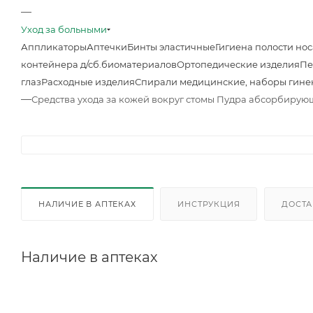
—
Уход за больными
Аппликаторы
Аптечки
Бинты эластичные
Гигиена полости нос
контейнера д/сб.биоматериалов
Ортопедические изделия
Пе
глаз
Расходные изделия
Спирали медицинские, наборы гине
—
Средства ухода за кожей вокруг стомы Пудра абсорбирующа
НАЛИЧИЕ В АПТЕКАХ
ИНСТРУКЦИЯ
ДОСТА
Наличие в аптеках