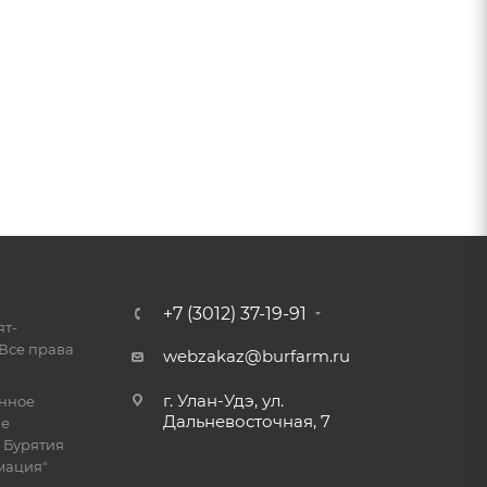
+7 (3012) 37-19-91
ят-
Все права
webzakaz@burfarm.ru
г. Улан-Удэ, ул.
енное
Дальневосточная, 7
ие
 Бурятия
мация"