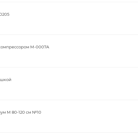
20205
компрессором М-0007А
ышкой
ум М 80-120 см №10