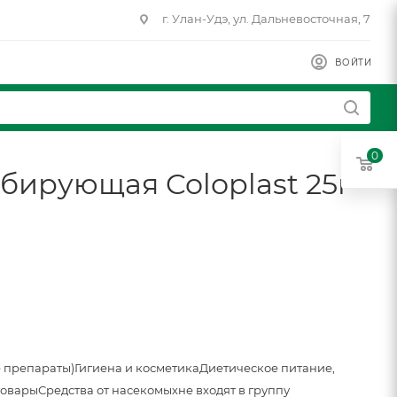
г. Улан-Удэ, ул. Дальневосточная, 7
ВОЙТИ
0
бирующая Coloplast 25г
 препараты)
Гигиена и косметика
Диетическое питание,
товары
Средства от насекомых
не входят в группу