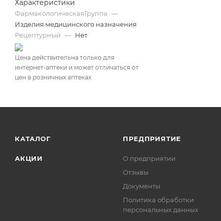
Характеристики
ФармакологическаяГруппа
—
Изделия медицинского назначения
Рецептурный
—
Нет
Цена действительна только для
интернет-аптеки и может отличаться от
цен в розничных аптеках
КАТАЛОГ
ПРЕДПРИЯТИЕ
АКЦИИ
О предприятии
Отзывы
Документы
Политика обработки
персональных данных