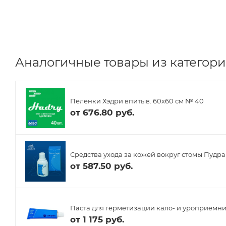
Аналогичные товары из категории
Пеленки Хэдри впитыв. 60х60 см № 40
от
676.80 руб.
Средства ухода за кожей вокруг стомы Пудра
от
587.50 руб.
Паста для герметизации кало- и уроприемнико
от
1 175 руб.