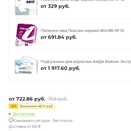
от
329 руб.
Пеленки мед Люксан нормал 80х180 № 10
от
691.84 руб.
Подгузники для взрослых АйДи Бэйсик Экстр
от
1 917.60 руб.
от
722.86 руб.
769 руб.
-
6
%
Экономия
46.14 руб.
Достаточно
Самовывоз сегодня - бесплатно
Доставка от 100 ₽