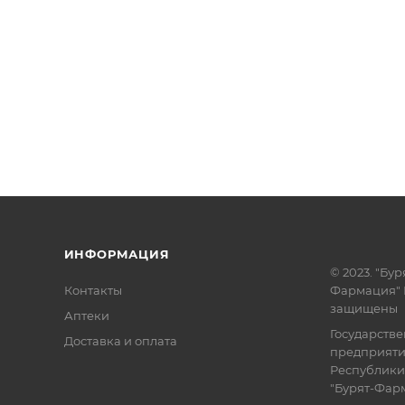
ИНФОРМАЦИЯ
© 2023. "Бур
Контакты
Фармация" 
защищены
Аптеки
Государств
Доставка и оплата
предприят
Республики
"Бурят-Фар