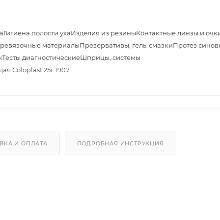
а
Гигиена полости уха
Изделия из резины
Контактные линзы и очк
ревязочные материалы
Презервативы, гель-смазки
Протез синов
к
Тесты диагностические
Шприцы, системы
я Coloplast 25г 1907
ВКА И ОПЛАТА
ПОДРОБНАЯ ИНСТРУКЦИЯ