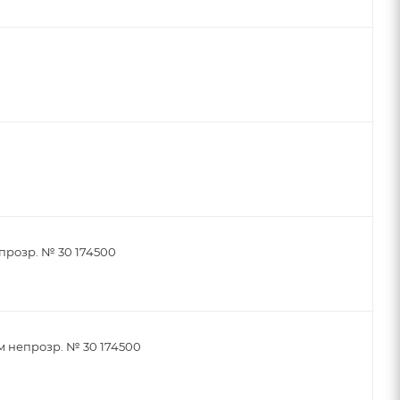
прозр. № 30 174500
м непрозр. № 30 174500