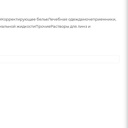
и
Корректирующее белье
Лечебная одежда
мочеприемники,
иальной жидкости
Прочие
Растворы для линз и