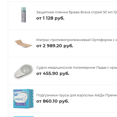
Защитная пленка Брава Brava спрей 50 мл 1
от
1 128 руб.
Матрас противопролежневый Ортоформа с 
от
2 989.20 руб.
Судно медицинское полимерное Ладья с кр
от
455.90 руб.
Подгузники-трусы для взрослых АйДи Преми
от
860.10 руб.