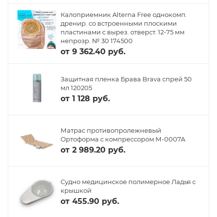
Калоприемник Alterna Free однокомп.
дренир. со встроенными плоскими
пластинами с вырез. отверст. 12-75 мм
непрозр. № 30 174500
от
9 362.40 руб.
Защитная пленка Брава Brava спрей 50
мл 120205
от
1 128 руб.
Матрас противопролежневый
Ортоформа с компрессором М-0007А
от
2 989.20 руб.
Судно медицинское полимерное Ладья с
крышкой
от
455.90 руб.