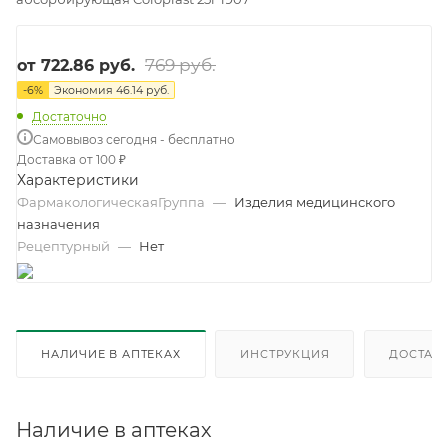
769 руб.
от
722.86 руб.
-
6
%
Экономия
46.14 руб.
Достаточно
Самовывоз сегодня - бесплатно
Доставка от 100 ₽
Характеристики
ФармакологическаяГруппа
—
Изделия медицинского
назначения
Рецептурный
—
Нет
НАЛИЧИЕ В АПТЕКАХ
ИНСТРУКЦИЯ
ДОСТАВК
Наличие в аптеках