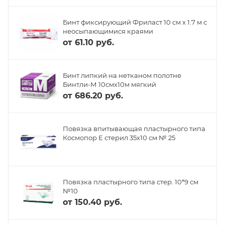
Бинт фиксирующий Фриласт 10 см х 1.7 м с
неосыпающимися краями
от
61.10 руб.
Бинт липкий на нетканом полотне
Бинтли-М 10смх10м мягкий
от
686.20 руб.
Повязка впитывающая пластырного типа
Космопор Е стерил 35х10 см № 25
Повязка пластырного типа стер. 10*9 см
№10
от
150.40 руб.