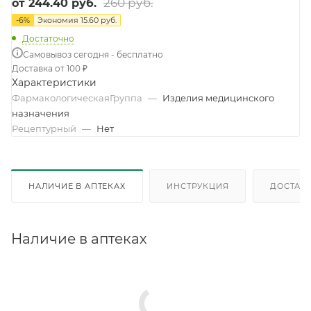
260 руб.
от
244.40 руб.
-
6
%
Экономия
15.60 руб.
Достаточно
Самовывоз сегодня - бесплатно
Доставка от 100 ₽
Характеристики
ФармакологическаяГруппа
—
Изделия медицинского
назначения
Рецептурный
—
Нет
НАЛИЧИЕ В АПТЕКАХ
ИНСТРУКЦИЯ
ДОСТАВК
Наличие в аптеках