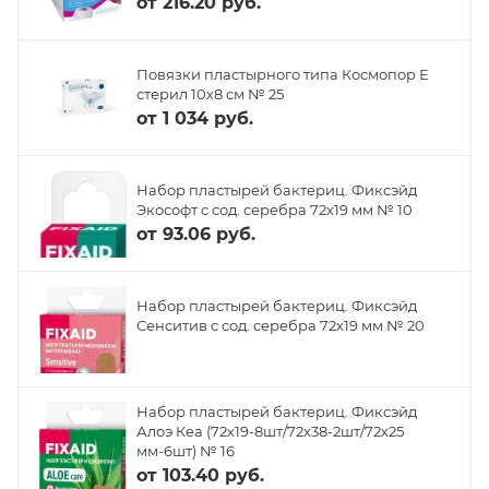
от
216.20 руб.
Повязки пластырного типа Космопор Е
стерил 10х8 см № 25
от
1 034 руб.
Набор пластырей бактериц. Фиксэйд
Экософт с сод. серебра 72х19 мм № 10
от
93.06 руб.
Набор пластырей бактериц. Фиксэйд
Сенситив с сод. серебра 72х19 мм № 20
Набор пластырей бактериц. Фиксэйд
Алоэ Кеа (72х19-8шт/72х38-2шт/72х25
мм-6шт) № 16
от
103.40 руб.