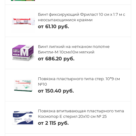
Бинт фиксирующий Фриласт 10 см х 1.7 м с
неосыпающимися краями
от
61.10 руб.
Бинт липкий на нетканом полотне
Бинтли-М 10смх10м мягкий
от
686.20 руб.
Повязка пластырного типа стер. 10*9 см
№10
от
150.40 руб.
Повязка впитывающая пластырного типа
Космопор Е стерил 20х10 см № 25
от
2 115 руб.