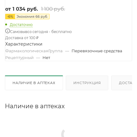
1 100 руб.
от
1 034 руб.
-
6
%
Экономия
66 руб.
Достаточно
Самовывоз сегодня - бесплатно
Доставка от 100 ₽
Характеристики
ФармакологическаяГруппа
—
Перевязочные средства
Рецептурный
—
Нет
НАЛИЧИЕ В АПТЕКАХ
ИНСТРУКЦИЯ
ДОСТАВК
Наличие в аптеках