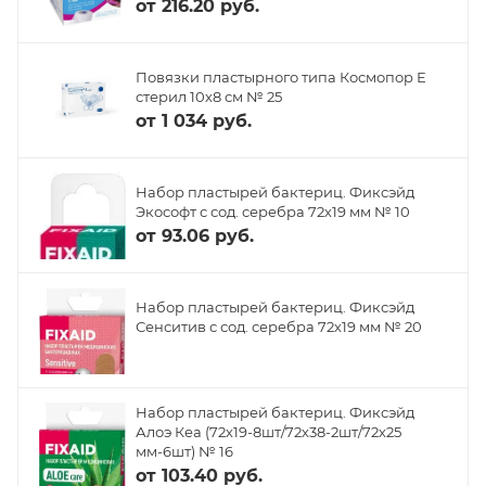
от
216.20 руб.
Повязки пластырного типа Космопор Е
стерил 10х8 см № 25
от
1 034 руб.
Набор пластырей бактериц. Фиксэйд
Экософт с сод. серебра 72х19 мм № 10
от
93.06 руб.
Набор пластырей бактериц. Фиксэйд
Сенситив с сод. серебра 72х19 мм № 20
Набор пластырей бактериц. Фиксэйд
Алоэ Кеа (72х19-8шт/72х38-2шт/72х25
мм-6шт) № 16
от
103.40 руб.