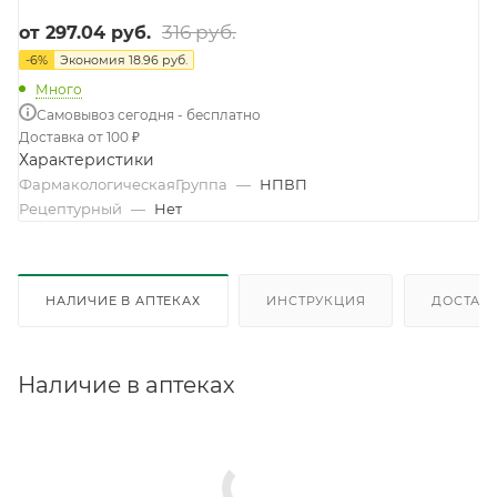
316 руб.
от
297.04 руб.
-
6
%
Экономия
18.96 руб.
Много
Самовывоз сегодня - бесплатно
Доставка от 100 ₽
Характеристики
ФармакологическаяГруппа
—
НПВП
Рецептурный
—
Нет
НАЛИЧИЕ В АПТЕКАХ
ИНСТРУКЦИЯ
ДОСТАВК
Наличие в аптеках