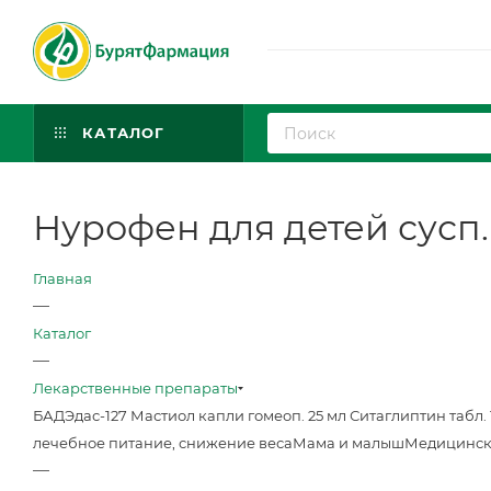
КАТАЛОГ
Нурофен для детей сусп.
Главная
—
Каталог
—
Лекарственные препараты
БАД
Эдас-127 Мастиол капли гомеоп. 25 мл
Ситаглиптин табл. 
лечебное питание, снижение веса
Мама и малыш
Медицинск
—