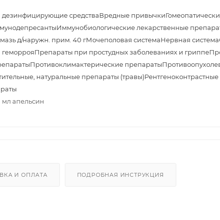
и дезинфицирующие средства
Вредные привычки
Гомеопатически
мунодепресанты
Иммунобиологические лекарственные препара
азь д/наружн. прим. 40 г
Мочеполовая система
Нервная система
 геморроя
Препараты при простудных заболеваниях и гриппе
Пр
репараты
Противоклимактерические препараты
Противоопухоле
тительные, натуральные препараты (травы)
Рентгеноконтрастные
араты
0 мл апельсин
ВКА И ОПЛАТА
ПОДРОБНАЯ ИНСТРУКЦИЯ