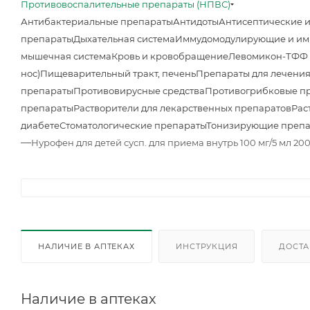
Противовоспалительные препараты (НПВС)
Антибактериальные препараты
Антидоты
Антисептические 
препараты
Дыхательная система
Иммудомодулирующие и им
мышечная система
Кровь и кровобращение
Левомикон-ТФФ м
нос)
Пищеварительный тракт, печень
Препараты для лечения
препараты
Противовирусные средства
Противогрибковые п
препараты
Растворители для лекарственных препаратов
Рас
диабете
Стоматологические препараты
Тонизирующие преп
—
Нурофен для детей сусп. для приема внутрь 100 мг/5 мл 20
НАЛИЧИЕ В АПТЕКАХ
ИНСТРУКЦИЯ
ДОСТА
Наличие в аптеках