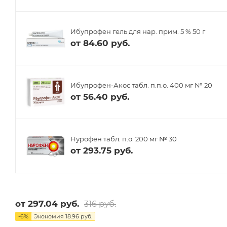
Ибупрофен гель для нар. прим. 5 % 50 г
от
84.60 руб.
Ибупрофен-Акос табл. п.п.о. 400 мг № 20
от
56.40 руб.
Нурофен табл. п.о. 200 мг № 30
от
293.75 руб.
от
297.04 руб.
316 руб.
-
6
%
Экономия
18.96 руб.