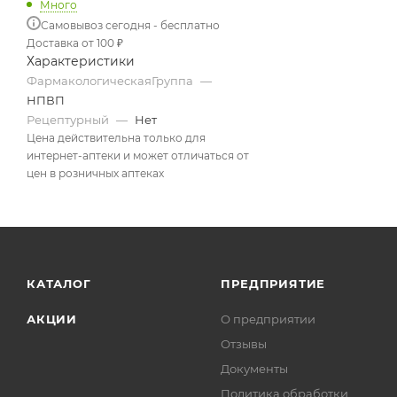
Много
Самовывоз сегодня - бесплатно
Доставка от 100 ₽
Характеристики
ФармакологическаяГруппа
—
НПВП
Рецептурный
—
Нет
Цена действительна только для
интернет-аптеки и может отличаться от
цен в розничных аптеках
КАТАЛОГ
ПРЕДПРИЯТИЕ
АКЦИИ
О предприятии
Отзывы
Документы
Политика обработки