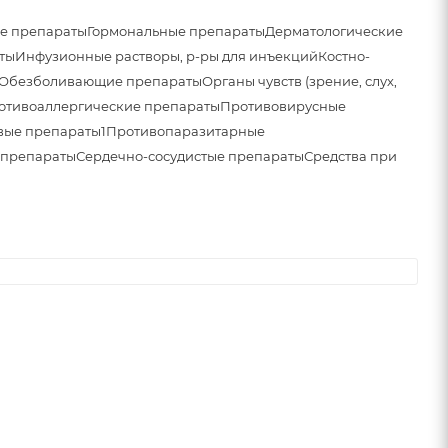
е препараты
Гормональные препараты
Дерматологические
ты
Инфузионные растворы, р-ры для инъекций
Костно-
Обезболивающие препараты
Органы чувств (зрение, слух,
отивоаллергические препараты
Противовирусные
вые препараты1
Противопаразитарные
 препараты
Сердечно-сосудистые препараты
Средства при