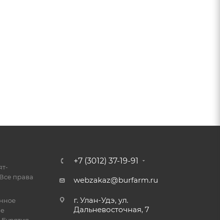
+7 (3012) 37-19-91
ят-
Все права
webzakaz@burfarm.ru
г. Улан-Удэ, ул.
енное
Дальневосточная, 7
ие