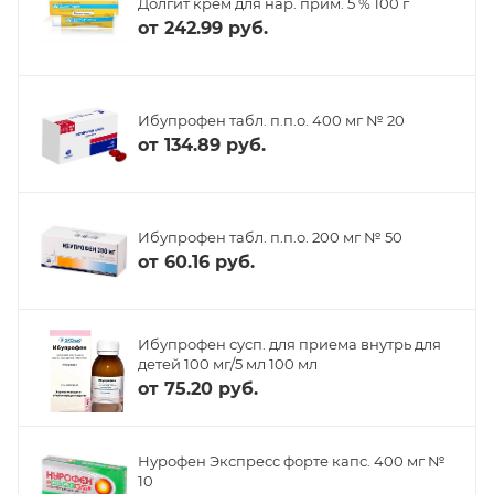
Долгит крем для нар. прим. 5 % 100 г
от
242.99 руб.
Ибупрофен табл. п.п.о. 400 мг № 20
от
134.89 руб.
Ибупрофен табл. п.п.о. 200 мг № 50
от
60.16 руб.
Ибупрофен сусп. для приема внутрь для
детей 100 мг/5 мл 100 мл
от
75.20 руб.
Нурофен Экспресс форте капс. 400 мг №
10