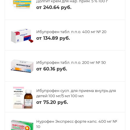
Долгит крем для нар. прим. 5 % 100 г
от
240.64 руб.
Ибупрофен табл. п.п.о. 400 мг № 20
от
134.89 руб.
Ибупрофен табл. п.п.о. 200 мг № 50
от
60.16 руб.
Ибупрофен сусп. для приема внутрь для
детей 100 мг/5 мл 100 мл
от
75.20 руб.
Нурофен Экспресс форте капс. 400 мг №
10