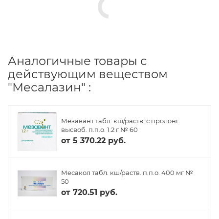
Аналогичные товары с
действующим веществом
"Месалазин" :
Мезавант табл. кш/раств. с пролонг.
высвоб. п.п.о. 1.2 г № 60
от
5 370.22 руб.
Месакол табл. кш/раств. п.п.о. 400 мг №
50
от
720.51 руб.