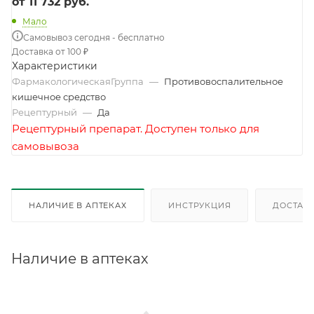
от
11 732 руб.
Мало
Самовывоз сегодня - бесплатно
Доставка от 100 ₽
Характеристики
ФармакологическаяГруппа
—
Противовоспалительное
кишечное средство
Рецептурный
—
Да
Рецептурный препарат. Доступен только для
самовывоза
НАЛИЧИЕ В АПТЕКАХ
ИНСТРУКЦИЯ
ДОСТАВК
Наличие в аптеках