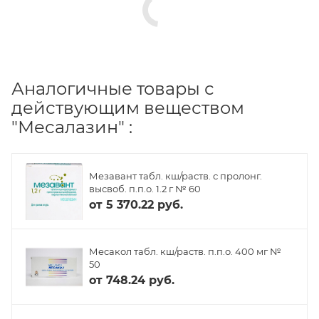
Аналогичные товары с
действующим веществом
"Месалазин" :
Мезавант табл. кш/раств. с пролонг.
высвоб. п.п.о. 1.2 г № 60
от
5 370.22 руб.
Месакол табл. кш/раств. п.п.о. 400 мг №
50
от
748.24 руб.