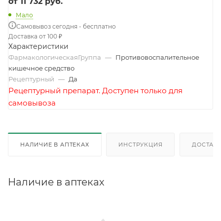
от
11 732 руб.
Мало
Самовывоз сегодня - бесплатно
Доставка от 100 ₽
Характеристики
ФармакологическаяГруппа
—
Противовоспалительное
кишечное средство
Рецептурный
—
Да
Рецептурный препарат. Доступен только для
самовывоза
НАЛИЧИЕ В АПТЕКАХ
ИНСТРУКЦИЯ
ДОСТАВК
Наличие в аптеках