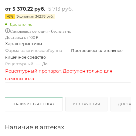
5 713 руб.
от
5 370.22 руб.
-
6
%
Экономия
342.78 руб.
Достаточно
Самовывоз сегодня - бесплатно
Доставка от 100 ₽
Характеристики
ФармакологическаяГруппа
—
Противовоспалительное
кишечное средство
Рецептурный
—
Да
Рецептурный препарат. Доступен только для
самовывоза
НАЛИЧИЕ В АПТЕКАХ
ИНСТРУКЦИЯ
ДОСТАВК
Наличие в аптеках