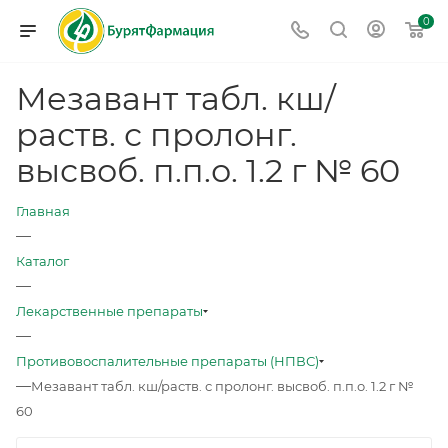
0
Мезавант табл. кш/
раств. с пролонг.
высвоб. п.п.о. 1.2 г № 60
Главная
—
Каталог
—
Лекарственные препараты
—
Противовоспалительные препараты (НПВС)
—
Мезавант табл. кш/раств. с пролонг. высвоб. п.п.о. 1.2 г №
60