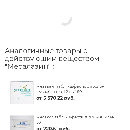
Аналогичные товары с
действующим веществом
"Месалазин" :
Мезавант табл. кш/раств. с пролонг.
высвоб. п.п.о. 1.2 г № 60
от
5 370.22 руб.
Месакол табл. кш/раств. п.п.о. 400 мг №
50
от
720.51 руб.