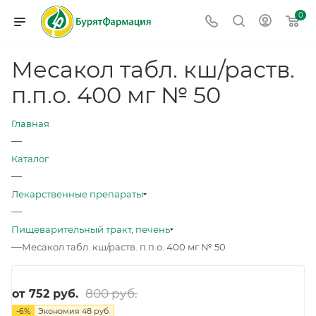
0
Месакол табл. кш/раств.
п.п.о. 400 мг № 50
Главная
—
Каталог
—
Лекарственные препараты
—
Пищеварительный тракт, печень
—
Месакол табл. кш/раств. п.п.о. 400 мг № 50
800 руб.
от
752 руб.
-
6
%
Экономия
48 руб.