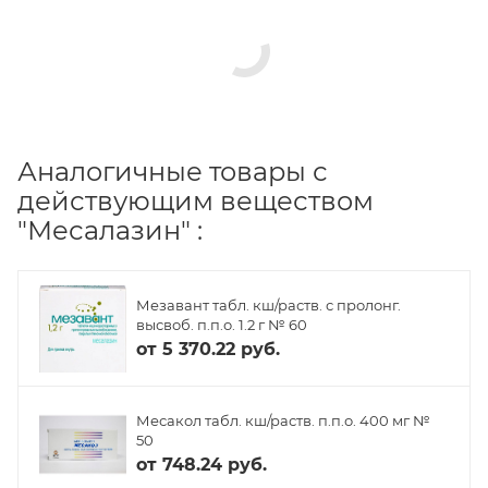
Аналогичные товары с
действующим веществом
"Месалазин" :
Мезавант табл. кш/раств. с пролонг.
высвоб. п.п.о. 1.2 г № 60
от
5 370.22 руб.
Месакол табл. кш/раств. п.п.о. 400 мг №
50
от
748.24 руб.