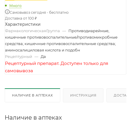
Много
Самовывоз сегодня - бесплатно
Доставка от 100 ₽
Характеристики
ФармакологическаяГруппа
—
Противодиарейные,
кишечные противовоспалительные/противомикробные
средства; кишечные противовоспалительные средства;
аминосалициловая кислота и подобн
Рецептурный
—
Да
Рецептурный препарат. Доступен только для
самовывоза
НАЛИЧИЕ В АПТЕКАХ
ИНСТРУКЦИЯ
ДОСТАВК
Наличие в аптеках