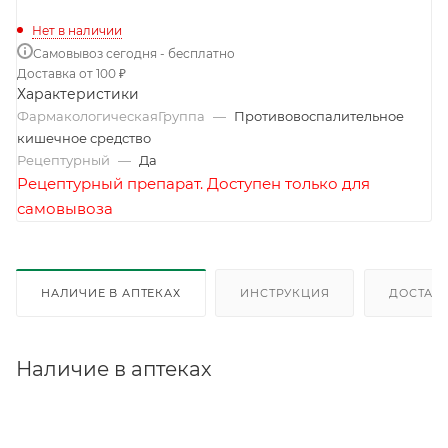
Нет в наличии
Самовывоз сегодня - бесплатно
Доставка от 100 ₽
Характеристики
ФармакологическаяГруппа
—
Противовоспалительное
кишечное средство
Рецептурный
—
Да
Рецептурный препарат. Доступен только для
самовывоза
НАЛИЧИЕ В АПТЕКАХ
ИНСТРУКЦИЯ
ДОСТАВК
Наличие в аптеках