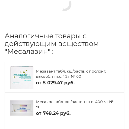
Аналогичные товары с
действующим веществом
"Месалазин" :
Мезавант табл. кш/раств. с пролонг.
высвоб. п.п.о. 1.2 г № 60
от
5 029.47 руб.
Месакол табл. кш/раств. п.п.о. 400 мг №
50
от
748.24 руб.