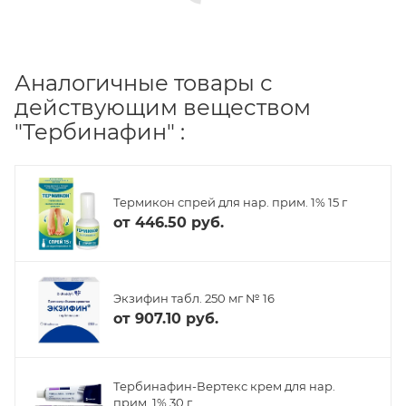
Аналогичные товары с
действующим веществом
"Тербинафин" :
Термикон спрей для нар. прим. 1% 15 г
от
446.50 руб.
Экзифин табл. 250 мг № 16
от
907.10 руб.
Тербинафин-Вертекс крем для нар.
прим. 1% 30 г