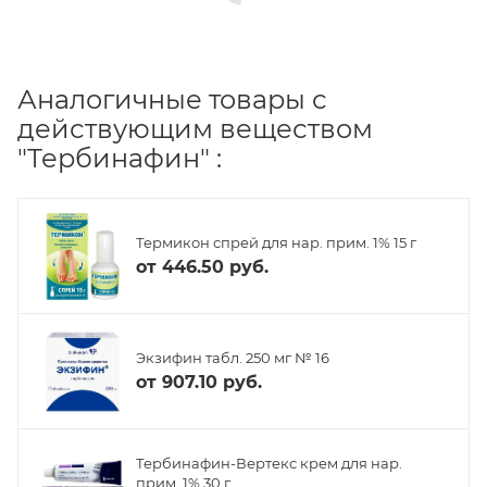
Аналогичные товары с
действующим веществом
"Тербинафин" :
Термикон спрей для нар. прим. 1% 15 г
от
446.50 руб.
Экзифин табл. 250 мг № 16
от
907.10 руб.
Тербинафин-Вертекс крем для нар.
прим. 1% 30 г