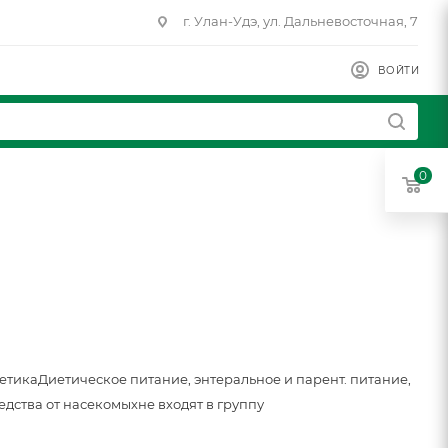
г. Улан-Удэ, ул. Дальневосточная, 7
ВОЙТИ
0
метика
Диетическое питание, энтеральное и парент. питание,
едства от насекомых
не входят в группу