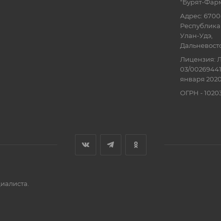
"Бурят-Фар
Адрес: 6700
Республика 
Улан-Удэ,
Дальневосточ
Лицензия: Л
03/00269441
января 2020
ОГРН - 102
иалиста.