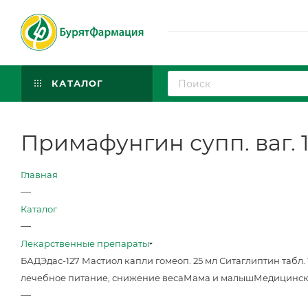
КАТАЛОГ
Примафунгин супп. ваг. 
Главная
—
Каталог
—
Лекарственные препараты
БАД
Эдас-127 Мастиол капли гомеоп. 25 мл
Ситаглиптин табл. 
лечебное питание, снижение веса
Мама и малыш
Медицинск
—