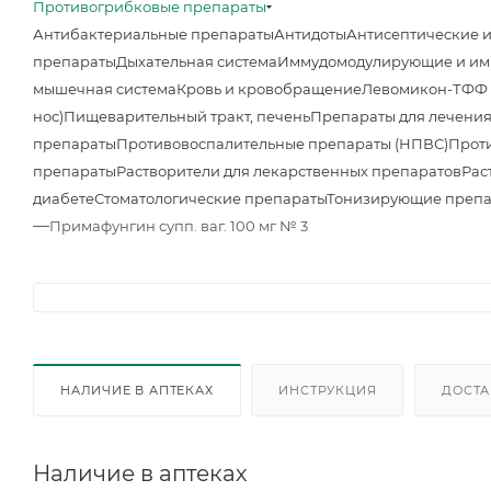
Противогрибковые препараты
Антибактериальные препараты
Антидоты
Антисептические 
препараты
Дыхательная система
Иммудомодулирующие и им
мышечная система
Кровь и кровобращение
Левомикон-ТФФ м
нос)
Пищеварительный тракт, печень
Препараты для лечения
препараты
Противовоспалительные препараты (НПВС)
Прот
препараты
Растворители для лекарственных препаратов
Рас
диабете
Стоматологические препараты
Тонизирующие преп
—
Примафунгин супп. ваг. 100 мг № 3
НАЛИЧИЕ В АПТЕКАХ
ИНСТРУКЦИЯ
ДОСТА
Наличие в аптеках