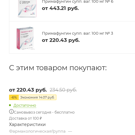
Примафунгин супп. ваг. 100 мг № 6
от
443.21 руб.
Примафунгин супп. ваг. 100 мг № 3
от
220.43 руб.
C этим товаром покупают:
от
220.43 руб.
234.50 руб.
-
6
%
Экономия
14.07 руб.
Достаточно
Самовывоз сегодня - бесплатно
Доставка от 100 ₽
Характеристики
ФармакологическаяГруппа
—