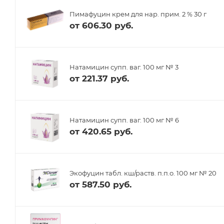
Пимафуцин крем для нар. прим. 2 % 30 г
от
606.30 руб.
Натамицин супп. ваг. 100 мг № 3
от
221.37 руб.
Натамицин супп. ваг. 100 мг № 6
от
420.65 руб.
Экофуцин табл. кш/раств. п.п.о. 100 мг № 20
от
587.50 руб.