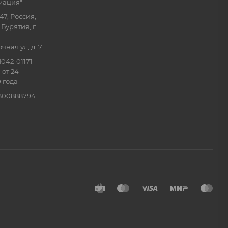
мация"
47, Россия,
Бурятия, г.
ная ул, д. 7
042-01171-
 от 24
 года
0300888794