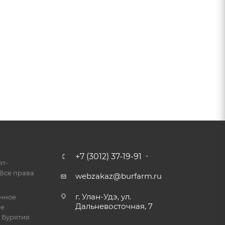
+7 (3012) 37-19-91
ят-
Все права
webzakaz@burfarm.ru
г. Улан-Удэ, ул.
енное
Дальневосточная, 7
ие
 Бурятия