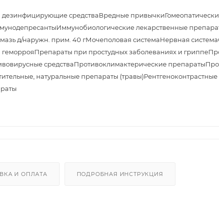
и дезинфицирующие средства
Вредные привычки
Гомеопатически
мунодепресанты
Иммунобиологические лекарственные препара
азь д/наружн. прим. 40 г
Мочеполовая система
Нервная система
 геморроя
Препараты при простудных заболеваниях и гриппе
Пр
ивовирусные средства
Противоклимактерические препараты
Про
тительные, натуральные препараты (травы)
Рентгеноконтрастные
араты
ВКА И ОПЛАТА
ПОДРОБНАЯ ИНСТРУКЦИЯ