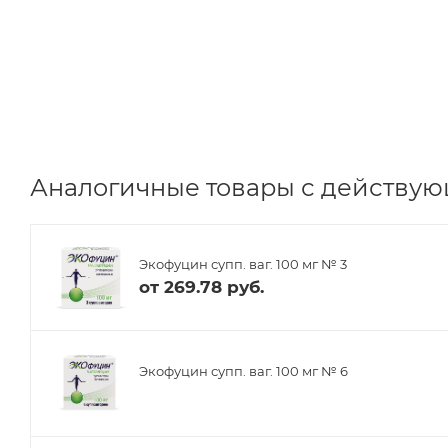
Аналогичные товары с действую
Экофуцин супп. ваг. 100 мг № 3
от
269.78 руб.
Экофуцин супп. ваг. 100 мг № 6