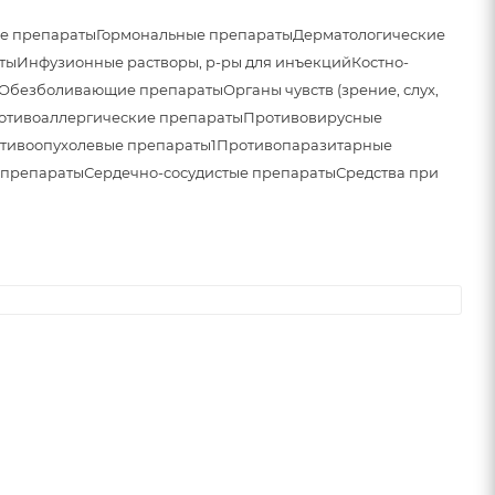
е препараты
Гормональные препараты
Дерматологические
ты
Инфузионные растворы, р-ры для инъекций
Костно-
Обезболивающие препараты
Органы чувств (зрение, слух,
отивоаллергические препараты
Противовирусные
тивоопухолевые препараты1
Противопаразитарные
 препараты
Сердечно-сосудистые препараты
Средства при