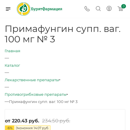
0
Примафунгин супп. ваг.
100 мг № 3
Главная
—
Каталог
—
Лекарственные препараты
—
Противогрибковые препараты
—
Примафунгин супп. ваг. 100 мг № 3
234.50 руб.
от
220.43 руб.
-
6
%
Экономия
14.07 руб.