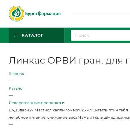
КАТАЛОГ
Линкас ОРВИ гран. для пр
Главная
—
Каталог
—
Лекарственные препараты
БАД
Эдас-127 Мастиол капли гомеоп. 25 мл
Ситаглиптин табл. 
лечебное питание, снижение веса
Мама и малыш
Медицинск
—