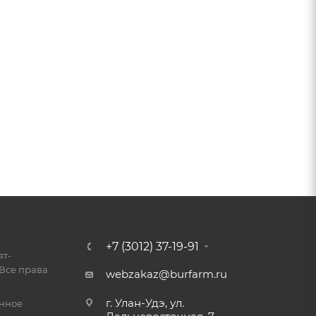
+7 (3012) 37-19-91
ят-
Все права
webzakaz@burfarm.ru
г. Улан-Удэ, ул.
енное