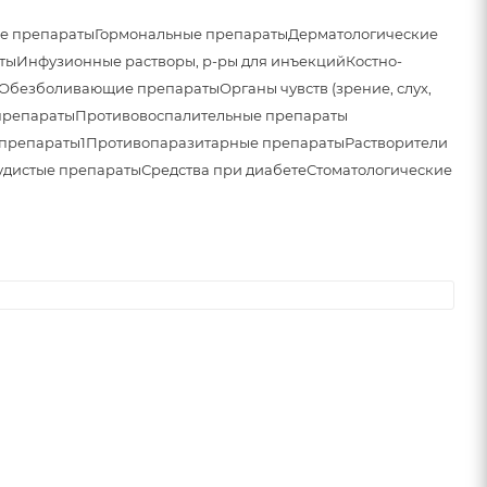
е препараты
Гормональные препараты
Дерматологические
ты
Инфузионные растворы, р-ры для инъекций
Костно-
Обезболивающие препараты
Органы чувств (зрение, слух,
препараты
Противовоспалительные препараты
препараты1
Противопаразитарные препараты
Растворители
удистые препараты
Средства при диабете
Стоматологические