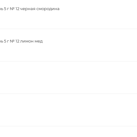
рь 5 г № 12 черная смородина
ь 5 г № 12 лимон мед