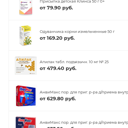
Присыпка детская Клинса 50 г 0+
от
79.90 руб.
Одуванчика корни измельченные 50 г
от
169.20 руб.
Апилак табл. подъязычн. 10 мг № 25
от
479.40 руб.
АнвиМакс пор. для приг. р-ра д/приема внутр
от
629.80 руб.
АнвиМакс пор. для приг. р-ра д/приема внутр