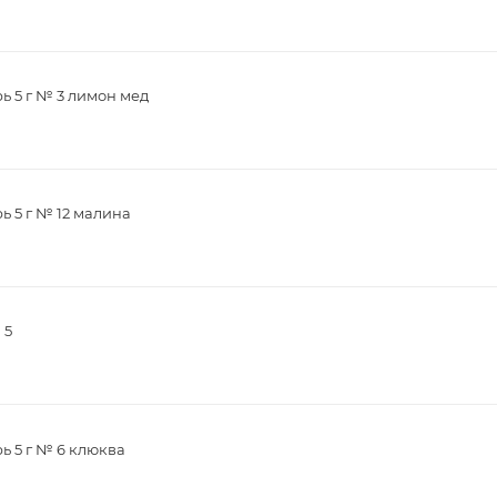
ь 5 г № 3 лимон мед
ь 5 г № 12 малина
 5
ь 5 г № 6 клюква