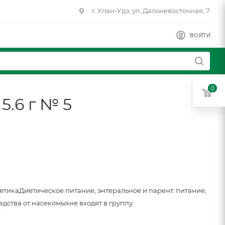
г. Улан-Удэ, ул. Дальневосточная, 7
ВОЙТИ
0
5.6 г № 5
метика
Диетическое питание, энтеральное и парент. питание,
едства от насекомых
не входят в группу