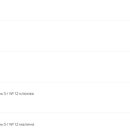
ь 5 г № 12 клюква
ь 5 г № 12 малина