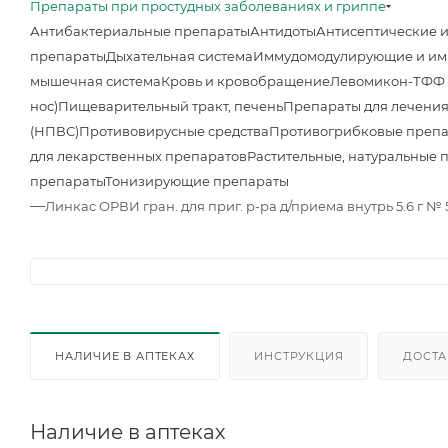
Препараты при простудных заболеваниях и гриппе
Антибактериальные препараты
Антидоты
Антисептические 
препараты
Дыхательная система
Иммудомодулирующие и им
мышечная система
Кровь и кровобращение
Левомикон-ТФФ м
нос)
Пищеварительный тракт, печень
Препараты для лечения
(НПВС)
Противовирусные средства
Противогрибковые преп
для лекарственных препаратов
Растительные, натуральные 
препараты
Тонизирующие препараты
—
Линкас ОРВИ гран. для приг. р-ра д/приема внутрь 5.6 г № 
НАЛИЧИЕ В АПТЕКАХ
ИНСТРУКЦИЯ
ДОСТА
Наличие в аптеках