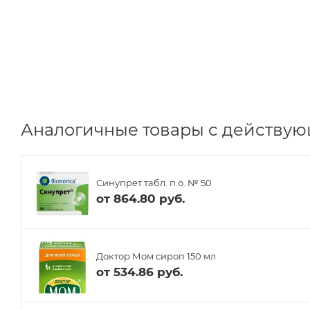
Аналогичные товары с действующ
Синупрет табл. п.о. № 50
от
864.80 руб.
Доктор Мом сироп 150 мл
от
534.86 руб.