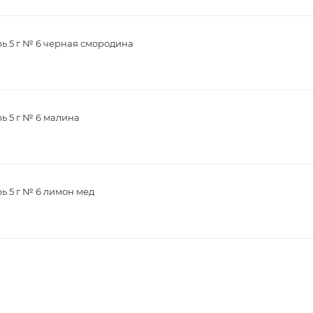
рь 5 г № 6 черная смородина
ь 5 г № 6 малина
ь 5 г № 6 лимон мед