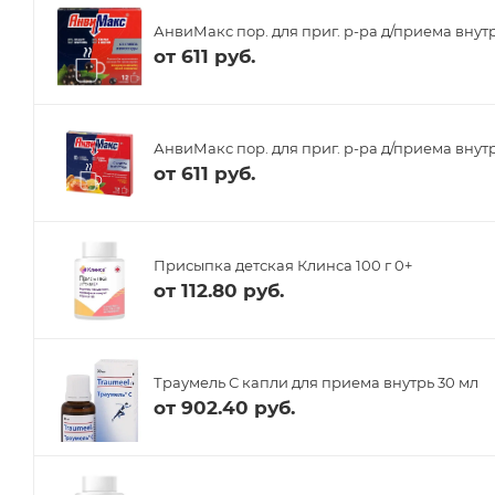
АнвиМакс пор. для приг. р-ра д/приема внут
от
611 руб.
АнвиМакс пор. для приг. р-ра д/приема внутр
от
611 руб.
Присыпка детская Клинса 100 г 0+
от
112.80 руб.
Траумель С капли для приема внутрь 30 мл
от
902.40 руб.