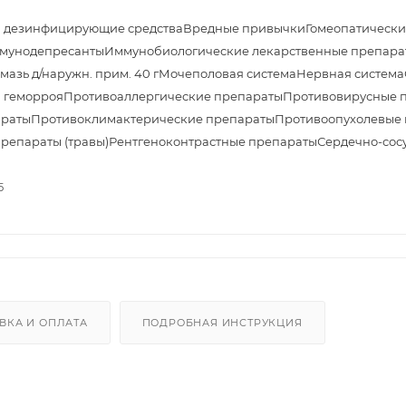
и дезинфицирующие средства
Вредные привычки
Гомеопатически
мунодепресанты
Иммунобиологические лекарственные препара
азь д/наружн. прим. 40 г
Мочеполовая система
Нервная система
 геморроя
Противоаллергические препараты
Противовирусные 
араты
Противоклимактерические препараты
Противоопухолевые 
препараты (травы)
Рентгеноконтрастные препараты
Сердечно-сос
5
ВКА И ОПЛАТА
ПОДРОБНАЯ ИНСТРУКЦИЯ