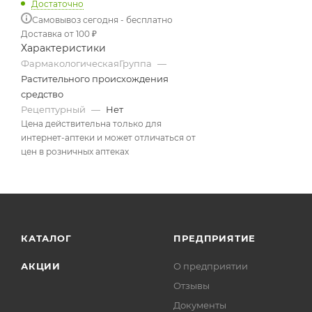
Достаточно
Самовывоз сегодня - бесплатно
Доставка от 100 ₽
Характеристики
ФармакологическаяГруппа
—
Растительного происхождения
средство
Рецептурный
—
Нет
Цена действительна только для
интернет-аптеки и может отличаться от
цен в розничных аптеках
КАТАЛОГ
ПРЕДПРИЯТИЕ
АКЦИИ
О предприятии
Отзывы
Документы