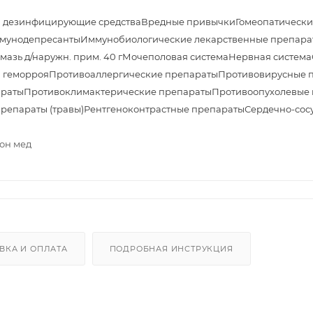
и дезинфицирующие средства
Вредные привычки
Гомеопатически
мунодепресанты
Иммунобиологические лекарственные препара
азь д/наружн. прим. 40 г
Мочеполовая система
Нервная система
 геморроя
Противоаллергические препараты
Противовирусные 
араты
Противоклимактерические препараты
Противоопухолевые 
препараты (травы)
Рентгеноконтрастные препараты
Сердечно-сос
мон мед
ВКА И ОПЛАТА
ПОДРОБНАЯ ИНСТРУКЦИЯ