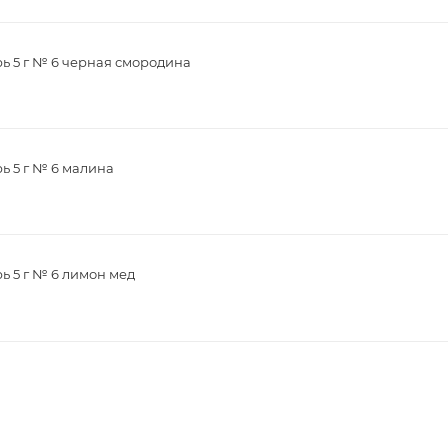
рь 5 г № 6 черная смородина
ь 5 г № 6 малина
ь 5 г № 6 лимон мед