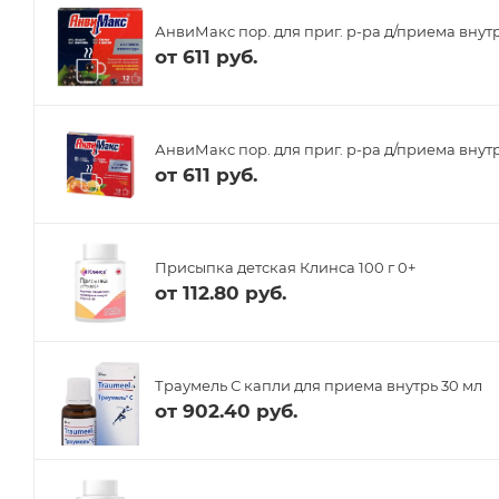
АнвиМакс пор. для приг. р-ра д/приема внут
от
611 руб.
АнвиМакс пор. для приг. р-ра д/приема внутр
от
611 руб.
Присыпка детская Клинса 100 г 0+
от
112.80 руб.
Траумель С капли для приема внутрь 30 мл
от
902.40 руб.