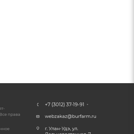
+7 (3012) 37-19-91
ят-
Все права
webzakaz@burfarm.ru
г. Улан-Удэ, ул.
енное