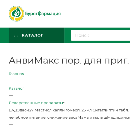
КАТАЛОГ
АнвиМакс пор. для приг.
Главная
—
Каталог
—
Лекарственные препараты
БАД
Эдас-127 Мастиол капли гомеоп. 25 мл
Ситаглиптин табл. 
лечебное питание, снижение веса
Мама и малыш
Медицинск
—