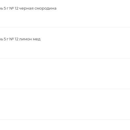
рь 5 г № 12 черная смородина
ь 5 г № 12 лимон мед