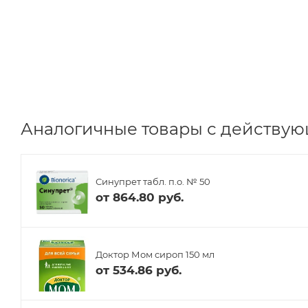
Аналогичные товары с действующ
Синупрет табл. п.о. № 50
от
864.80 руб.
Доктор Мом сироп 150 мл
от
534.86 руб.