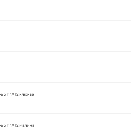
ь 5 г № 12 клюква
ь 5 г № 12 малина