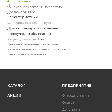
Достаточно
Самовывоз сегодня - бесплатно
Доставка от 100 ₽
Характеристики
ФармакологическаяГруппа
—
Другие препараты для лечения
простудных заболеваний
Рецептурный
—
Нет
Цена действительна только для
интернет-аптеки и может отличаться от
цен в розничных аптеках
КАТАЛОГ
ПРЕДПРИЯТИЕ
АКЦИИ
О предприятии
Отзывы
Документы