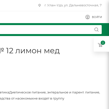
г. Улан-Удэ, ул. Дальневосточная, 7
ВОЙТИ
0
№ 12 лимон мед
метика
Диетическое питание, энтеральное и парент. питание,
едства от насекомых
не входят в группу