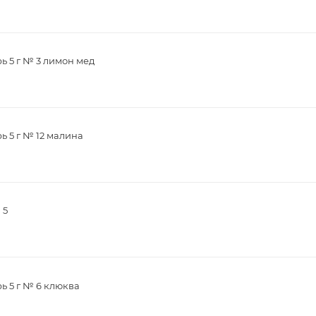
ь 5 г № 3 лимон мед
ь 5 г № 12 малина
 5
ь 5 г № 6 клюква