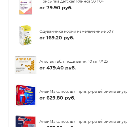
Присыпка детская Клинса 50 г 0+
от
79.90 руб.
Одуванчика корни измельченные 50 г
от
169.20 руб.
Апилак табл. подъязычн. 10 мг № 25
от
479.40 руб.
АнвиМакс пор. для приг. р-ра д/приема внутр
от
629.80 руб.
АнвиМакс пор. для приг. р-ра д/приема внутр