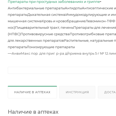
Препараты при простудных заболеваниях и гриппе
Антибактериальные препараты
Антидоты
Антисептические 
препараты
Дыхательная система
Иммудомодулирующие и им
мышечная система
Кровь и кровобращение
Левомикон-ТФФ м
нос)
Пищеварительный тракт, печень
Препараты для лечения
(НПВС)
Противовирусные средства
Противогрибковые преп
для лекарственных препаратов
Растительные, натуральные 
препараты
Тонизирующие препараты
—
АнвиМакс пор. для приг. р-ра д/приема внутрь 5 г № 12 ли
НАЛИЧИЕ В АПТЕКАХ
ИНСТРУКЦИЯ
ДОСТА
Наличие в аптеках