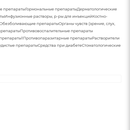
е препараты
Гормональные препараты
Дерматологические
ты
Инфузионные растворы, р-ры для инъекций
Костно-
Обезболивающие препараты
Органы чувств (зрение, слух,
препараты
Противовоспалительные препараты
препараты1
Противопаразитарные препараты
Растворители
удистые препараты
Средства при диабете
Стоматологические