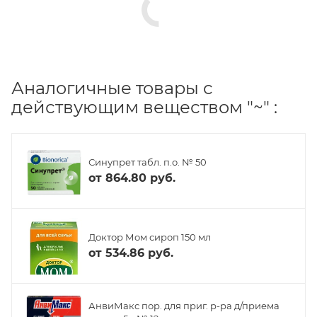
Аналогичные товары с
действующим веществом "~" :
Синупрет табл. п.о. № 50
от
864.80 руб.
Доктор Мом сироп 150 мл
от
534.86 руб.
АнвиМакс пор. для приг. р-ра д/приема