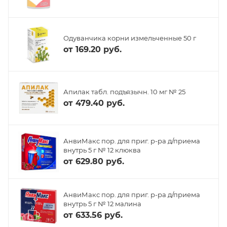
Одуванчика корни измельченные 50 г
от
169.20 руб.
Апилак табл. подъязычн. 10 мг № 25
от
479.40 руб.
АнвиМакс пор. для приг. р-ра д/приема
внутрь 5 г № 12 клюква
от
629.80 руб.
АнвиМакс пор. для приг. р-ра д/приема
внутрь 5 г № 12 малина
от
633.56 руб.