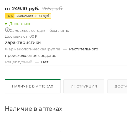
265 руб.
от
249.10 руб.
-
6
%
Экономия
15.90 руб.
Достаточно
Самовывоз сегодня - бесплатно
Доставка от 100 ₽
Характеристики
ФармакологическаяГруппа
—
Растительного
происхождения средство
Рецептурный
—
Нет
НАЛИЧИЕ В АПТЕКАХ
ИНСТРУКЦИЯ
ДОСТАВК
Наличие в аптеках