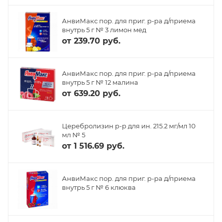
АнвиМакс пор. для приг. р-ра д/приема
внутрь 5 г № 3 лимон мед
от
239.70 руб.
АнвиМакс пор. для приг. р-ра д/приема
внутрь 5 г № 12 малина
от
639.20 руб.
Церебролизин р-р для ин. 215.2 мг/мл 10
мл № 5
от
1 516.69 руб.
АнвиМакс пор. для приг. р-ра д/приема
внутрь 5 г № 6 клюква