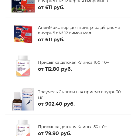
внутрь 5 г № 12 черная смородина
от
611 руб.
АнвиМакс пор. для приг. р-ра д/приема
внутрь 5 г № 12 лимон мед
от
611 руб.
Присыпка детская Клинса 100 г 0+
от
112.80 руб.
Траумель С капли для приема внутрь 30
мл
от
902.40 руб.
Присыпка детская Клинса 50 г 0+
от
79.90 руб.