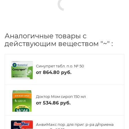
Аналогичные товары с
действующим веществом "~" :
Синупрет табл. п.о. № 50
от
864.80 руб.
Доктор Мом сироп 150 мл
от
534.86 руб.
АнвиМакс пор. для приг. р-ра д/приема