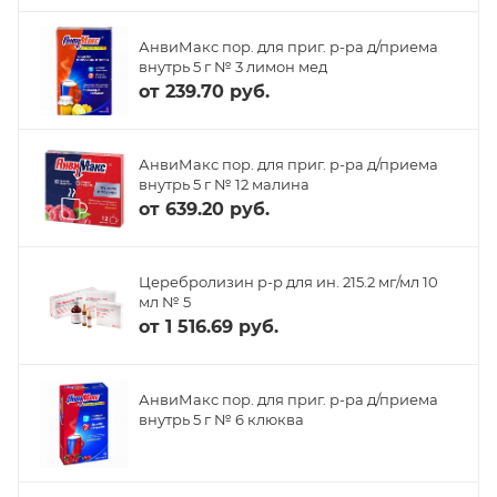
АнвиМакс пор. для приг. р-ра д/приема
внутрь 5 г № 3 лимон мед
от
239.70 руб.
АнвиМакс пор. для приг. р-ра д/приема
внутрь 5 г № 12 малина
от
639.20 руб.
Церебролизин р-р для ин. 215.2 мг/мл 10
мл № 5
от
1 516.69 руб.
АнвиМакс пор. для приг. р-ра д/приема
внутрь 5 г № 6 клюква