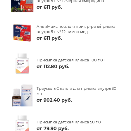
внутрь 5 г № 12 черная смородина
от
611 руб.
АнвиМакс пор. для приг. р-ра д/приема
внутрь 5 г № 12 лимон мед
от
611 руб.
Присыпка детская Клинса 100 г 0+
от
112.80 руб.
Траумель С капли для приема внутрь 30
мл
от
902.40 руб.
Присыпка детская Клинса 50 г 0+
от
79.90 руб.