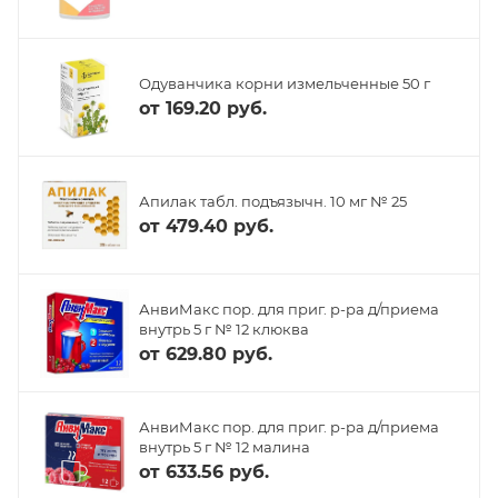
Одуванчика корни измельченные 50 г
от
169.20 руб.
Апилак табл. подъязычн. 10 мг № 25
от
479.40 руб.
АнвиМакс пор. для приг. р-ра д/приема
внутрь 5 г № 12 клюква
от
629.80 руб.
АнвиМакс пор. для приг. р-ра д/приема
внутрь 5 г № 12 малина
от
633.56 руб.