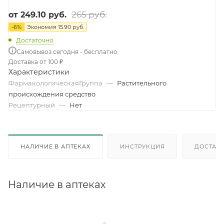
265 руб.
от
249.10 руб.
-
6
%
Экономия
15.90 руб.
Достаточно
Самовывоз сегодня - бесплатно
Доставка от 100 ₽
Характеристики
ФармакологическаяГруппа
—
Растительного
происхождения средство
Рецептурный
—
Нет
НАЛИЧИЕ В АПТЕКАХ
ИНСТРУКЦИЯ
ДОСТАВК
Наличие в аптеках