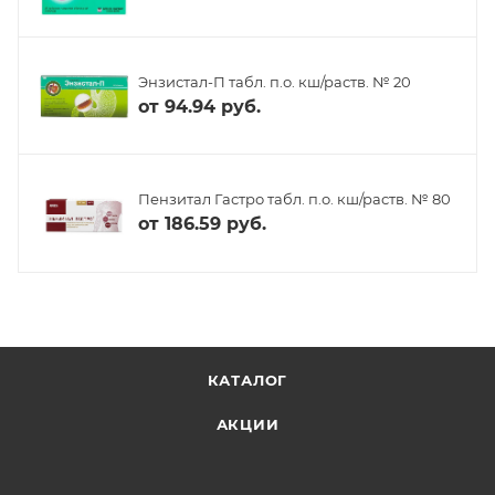
Энзистал-П табл. п.о. кш/раств. № 20
от
94.94 руб.
Пензитал Гастро табл. п.о. кш/раств. № 80
от
186.59 руб.
КАТАЛОГ
АКЦИИ