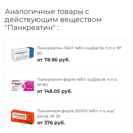
Аналогичные товары с
действующим веществом
"Панкреатин" :
Панкреатин-ЛекТ табл. кш/раств. п.п.о. №
60
от
78.96 руб.
Панкреатин форте табл. кш/раств. п.п.о.
№ 60
от
148.05 руб.
Панзинорм форте 20000 табл. п.о. кш/
раств. № 30
от
376 руб.