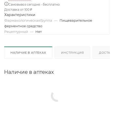
Самовывоз сегодня - бесплатно
Доставка от 100 ₽
Характеристики
ФармакологическаяГруппа
—
Пищеварительное
ферментное средство
Рецептурный
—
Нет
НАЛИЧИЕ В АПТЕКАХ
ИНСТРУКЦИЯ
ДОСТАВК
Наличие в аптеках