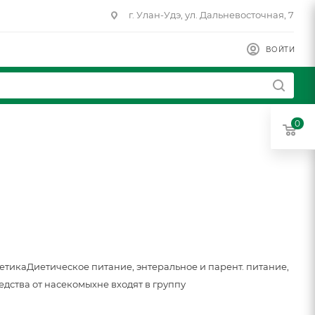
г. Улан-Удэ, ул. Дальневосточная, 7
ВОЙТИ
0
метика
Диетическое питание, энтеральное и парент. питание,
едства от насекомых
не входят в группу