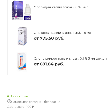
Олоридин капли глазн. 0.1 % 5 мл
Опатанол капли глазн. 1 мг/мл 5 мл
от
775.50 руб.
Олопаталлерг капли глазн. 0.1 % 5 мл фл/кап
от
691.84 руб.
Достаточно
Самовывоз сегодня - бесплатно
Доставка от 100 ₽