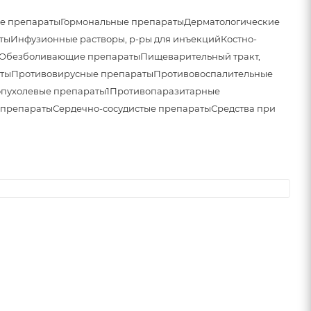
е препараты
Гормональные препараты
Дерматологические
ты
Инфузионные растворы, р-ры для инъекций
Костно-
Обезболивающие препараты
Пищеварительный тракт,
ты
Противовирусные препараты
Противовоспалительные
пухолевые препараты1
Противопаразитарные
 препараты
Сердечно-сосудистые препараты
Средства при