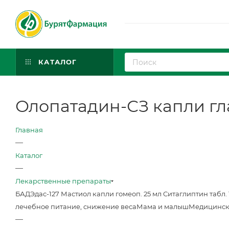
КАТАЛОГ
Олопатадин-СЗ капли глаз
Главная
—
Каталог
—
Лекарственные препараты
БАД
Эдас-127 Мастиол капли гомеоп. 25 мл
Ситаглиптин табл. 
лечебное питание, снижение веса
Мама и малыш
Медицинск
—