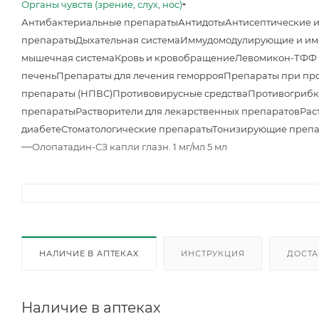
Органы чувств (зрение, слух, нос)
Антибактериальные препараты
Антидоты
Антисептические 
препараты
Дыхательная система
Иммудомодулирующие и им
мышечная система
Кровь и кровобращение
Левомикон-ТФФ м
печень
Препараты для лечения геморроя
Препараты при про
препараты (НПВС)
Противовирусные средства
Противогрибк
препараты
Растворители для лекарственных препаратов
Рас
диабете
Стоматологические препараты
Тонизирующие преп
—
Олопатадин-СЗ капли глазн. 1 мг/мл 5 мл
НАЛИЧИЕ В АПТЕКАХ
ИНСТРУКЦИЯ
ДОСТА
Наличие в аптеках