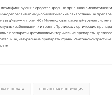
и дезинфицирующие средства
Вредные привычки
Гомеопатически
мунодепресанты
Иммунобиологические лекарственные препара
азь д/наружн. прим. 40 г
Мочеполовая система
Нервная система
студных заболеваниях и гриппе
Противоаллергические препара
овые препараты
Противоклимактерические препараты
Противоо
тительные, натуральные препараты (травы)
Рентгеноконтрастные
араты
ВКА И ОПЛАТА
ПОДРОБНАЯ ИНСТРУКЦИЯ