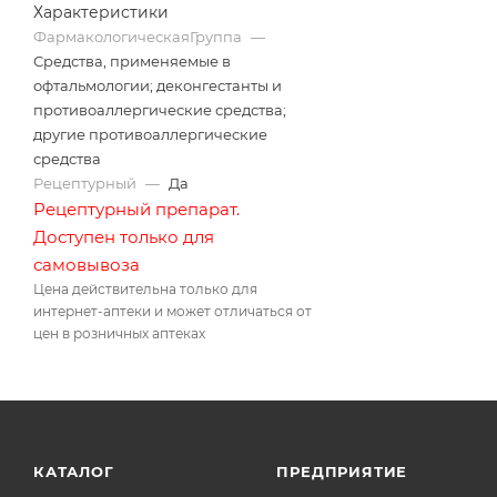
Характеристики
ФармакологическаяГруппа
—
Средства, применяемые в
офтальмологии; деконгестанты и
противоаллергические средства;
другие противоаллергические
средства
Рецептурный
—
Да
Рецептурный препарат.
Доступен только для
самовывоза
Цена действительна только для
интернет-аптеки и может отличаться от
цен в розничных аптеках
КАТАЛОГ
ПРЕДПРИЯТИЕ