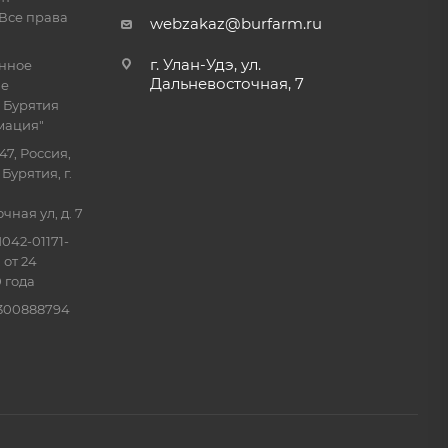
Все права
webzakaz@burfarm.ru
г. Улан-Удэ, ул.
енное
Дальневосточная, 7
ие
 Бурятия
мация"
47, Россия,
Бурятия, г.
ная ул, д. 7
042-01171-
 от 24
 года
0300888794