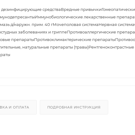
и дезинфицирующие средства
Вредные привычки
Гомеопатически
мунодепресанты
Иммунобиологические лекарственные препара
азь д/наружн. прим. 40 г
Мочеполовая система
Нервная система
студных заболеваниях и гриппе
Противоаллергические препара
овые препараты
Противоклимактерические препараты
Противоо
тительные, натуральные препараты (травы)
Рентгеноконтрастные
араты
ВКА И ОПЛАТА
ПОДРОБНАЯ ИНСТРУКЦИЯ