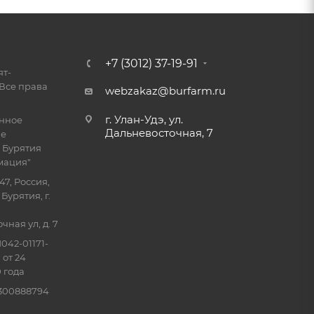
+7 (3012) 37-19-91
ят-
Все права
webzakaz@burfarm.ru
г. Улан-Удэ, ул.
енное
Дальневосточная, 7
ие
 Бурятия
мация"
47, Россия,
Бурятия, г.
ная ул, д. 7
042-01171-
 от 24
 года
0300888794