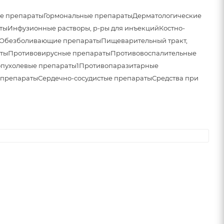
е препараты
Гормональные препараты
Дерматологические
ты
Инфузионные растворы, р-ры для инъекций
Костно-
Обезболивающие препараты
Пищеварительный тракт,
ты
Противовирусные препараты
Противовоспалительные
пухолевые препараты1
Противопаразитарные
 препараты
Сердечно-сосудистые препараты
Средства при