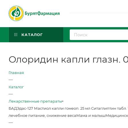
КАТАЛОГ
Олоридин капли глазн. 0.
Главная
—
Каталог
—
Лекарственные препараты
БАД
Эдас-127 Мастиол капли гомеоп. 25 мл
Ситаглиптин табл. 
лечебное питание, снижение веса
Мама и малыш
Медицинск
—