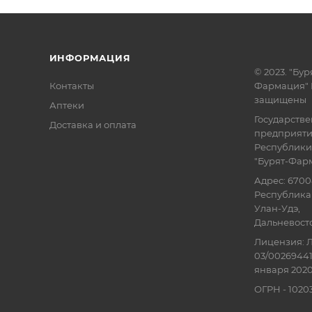
ИНФОРМАЦИЯ
© 2023. "Бур
Контакты
Фармация" 
защищены
Аптеки
Государств
Доставка и оплата
предприят
Республики
"Бурят-Фар
Адрес: 6700
Республика 
Улан-Удэ,
Дальневосточ
Лицензия: Л
03/00269441
января 2020
ОГРН - 102