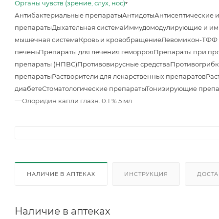
Органы чувств (зрение, слух, нос)
Антибактериальные препараты
Антидоты
Антисептические 
препараты
Дыхательная система
Иммудомодулирующие и им
мышечная система
Кровь и кровобращение
Левомикон-ТФФ м
печень
Препараты для лечения геморроя
Препараты при про
препараты (НПВС)
Противовирусные средства
Противогрибк
препараты
Растворители для лекарственных препаратов
Рас
диабете
Стоматологические препараты
Тонизирующие преп
—
Олоридин капли глазн. 0.1 % 5 мл
НАЛИЧИЕ В АПТЕКАХ
ИНСТРУКЦИЯ
ДОСТА
Наличие в аптеках