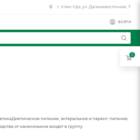
г. Улан-Удэ, ул. Дальневосточная, 7
ВОЙТИ
0
метика
Диетическое питание, энтеральное и парент. питание,
едства от насекомых
не входят в группу