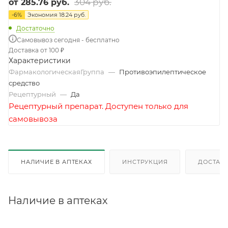
304 руб.
от
285.76 руб.
-
6
%
Экономия
18.24 руб.
Достаточно
Самовывоз сегодня - бесплатно
Доставка от 100 ₽
Характеристики
ФармакологическаяГруппа
—
Противоэпилептическое
средство
Рецептурный
—
Да
Рецептурный препарат. Доступен только для
самовывоза
НАЛИЧИЕ В АПТЕКАХ
ИНСТРУКЦИЯ
ДОСТАВК
Наличие в аптеках