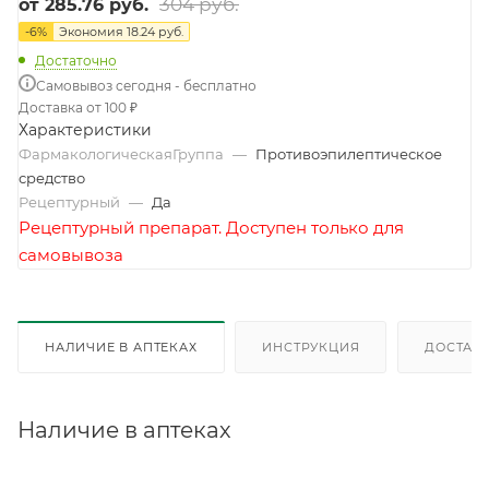
304 руб.
от
285.76 руб.
-
6
%
Экономия
18.24 руб.
Достаточно
Самовывоз сегодня - бесплатно
Доставка от 100 ₽
Характеристики
ФармакологическаяГруппа
—
Противоэпилептическое
средство
Рецептурный
—
Да
Рецептурный препарат. Доступен только для
самовывоза
НАЛИЧИЕ В АПТЕКАХ
ИНСТРУКЦИЯ
ДОСТАВК
Наличие в аптеках