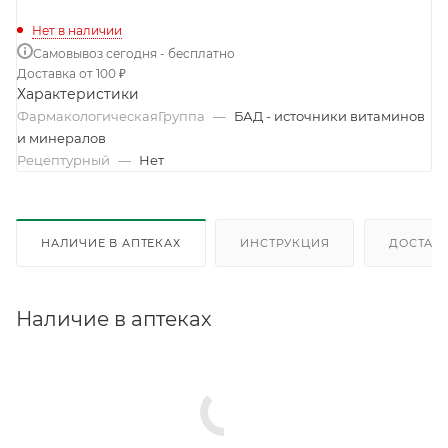
Нет в наличии
Самовывоз сегодня - бесплатно
Доставка от 100 ₽
Характеристики
ФармакологическаяГруппа
—
БАД - источники витаминов
и минералов
Рецептурный
—
Нет
НАЛИЧИЕ В АПТЕКАХ
ИНСТРУКЦИЯ
ДОСТАВК
Наличие в аптеках