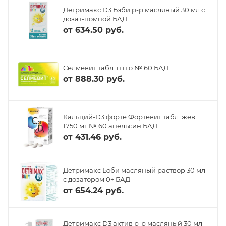
Детримакс D3 Бэби р-р масляный 30 мл с
дозат-помпой БАД
от
634.50 руб.
Селмевит табл. п.п.о № 60 БАД
от
888.30 руб.
Кальций-D3 форте Фортевит табл. жев.
1750 мг № 60 апельсин БАД
от
431.46 руб.
Детримакс Бэби масляный раствор 30 мл
с дозатором 0+ БАД
от
654.24 руб.
Детримакс D3 актив р-р масляный 30 мл