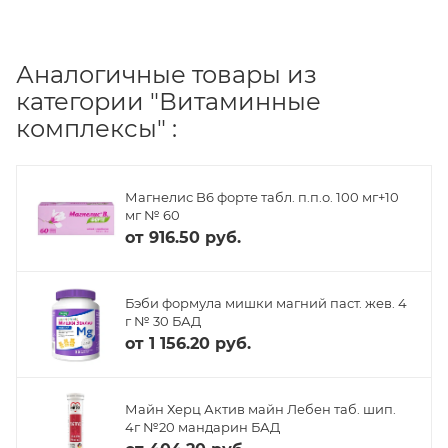
Аналогичные товары из
категории "Витаминные
комплексы" :
Магнелис B6 форте табл. п.п.о. 100 мг+10
мг № 60
от
916.50 руб.
Бэби формула мишки магний паст. жев. 4
г № 30 БАД
от
1 156.20 руб.
Майн Херц Актив майн Лебен таб. шип.
4г №20 мандарин БАД