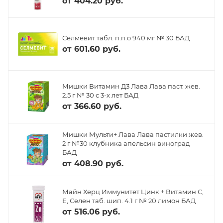
от
404.20 руб.
Селмевит табл. п.п.о 940 мг № 30 БАД
от
601.60 руб.
Мишки Витамин Д3 Лава Лава паст. жев.
2.5 г № 30 с 3-х лет БАД
от
366.60 руб.
Мишки Мульти+ Лава Лава пастилки жев.
2 г №30 клубника апельсин виноград
БАД
от
408.90 руб.
Майн Херц Иммунитет Цинк + Витамин С,
Е, Селен таб. шип. 4.1 г № 20 лимон БАД
от
516.06 руб.