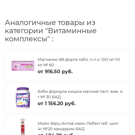
Аналогичные товары из
категории "Витаминные
комплексы" :
Магнелис B6 форте табл. п.п.о. 100 мг+10
мг № 60
от
916.50 руб.
Бэби формула мишки магний паст. жев. 4
г № 30 БАД
от
1 156.20 руб.
Майн Херц Актив майн Лебен таб. шип.
4г №20 мандарин БАД