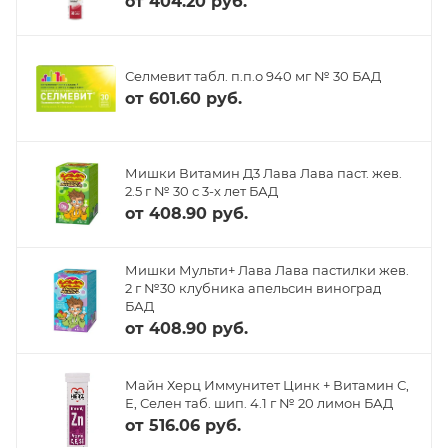
от
404.20 руб.
Селмевит табл. п.п.о 940 мг № 30 БАД
от
601.60 руб.
Мишки Витамин Д3 Лава Лава паст. жев.
2.5 г № 30 с 3-х лет БАД
от
408.90 руб.
Мишки Мульти+ Лава Лава пастилки жев.
2 г №30 клубника апельсин виноград
БАД
от
408.90 руб.
Майн Херц Иммунитет Цинк + Витамин С,
Е, Селен таб. шип. 4.1 г № 20 лимон БАД
от
516.06 руб.