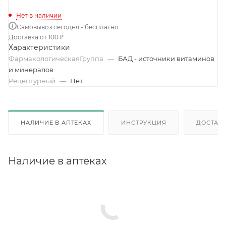
Нет в наличии
Самовывоз сегодня - бесплатно
Доставка от 100 ₽
Характеристики
ФармакологическаяГруппа
—
БАД - источники витаминов
и минералов
Рецептурный
—
Нет
НАЛИЧИЕ В АПТЕКАХ
ИНСТРУКЦИЯ
ДОСТАВК
Наличие в аптеках