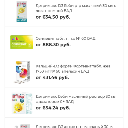
Детримакс D3 Бэби р-р масляный 30 мл с
дозат-помпой БАД
от
634.50 руб.
Селмевит табл. п.п.о № 60 БАД
от
888.30 руб.
Кальций-D3 форте Фортевит табл. жев.
1750 мг № 60 апельсин БАД
от
431.46 руб.
Детримакс Бэби масляный раствор 30 мл
с дозатором 0+ БАД
от
654.24 руб.
Детримакс D3 актив р-р масляный 30 мл