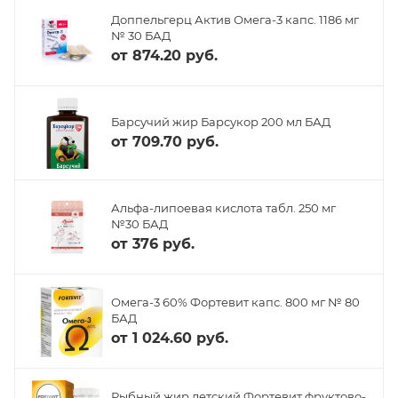
Доппельгерц Актив Омега-3 капс. 1186 мг
№ 30 БАД
от
874.20 руб.
Барсучий жир Барсукор 200 мл БАД
от
709.70 руб.
Альфа-липоевая кислота табл. 250 мг
№30 БАД
от
376 руб.
Омега-3 60% Фортевит капс. 800 мг № 80
БАД
от
1 024.60 руб.
Рыбный жир детский Фортевит фруктово-