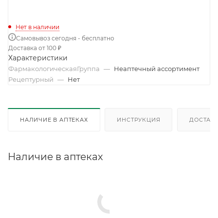
Нет в наличии
Самовывоз сегодня - бесплатно
Доставка от 100 ₽
Характеристики
ФармакологическаяГруппа
—
Неаптечный ассортимент
Рецептурный
—
Нет
НАЛИЧИЕ В АПТЕКАХ
ИНСТРУКЦИЯ
ДОСТАВК
Наличие в аптеках