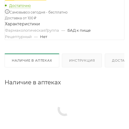
Достаточно
Самовывоз сегодня - бесплатно
Доставка от 100 ₽
Характеристики
ФармакологическаяГруппа
—
БАД к пище
Рецептурный
—
Нет
НАЛИЧИЕ В АПТЕКАХ
ИНСТРУКЦИЯ
ДОСТАВК
Наличие в аптеках