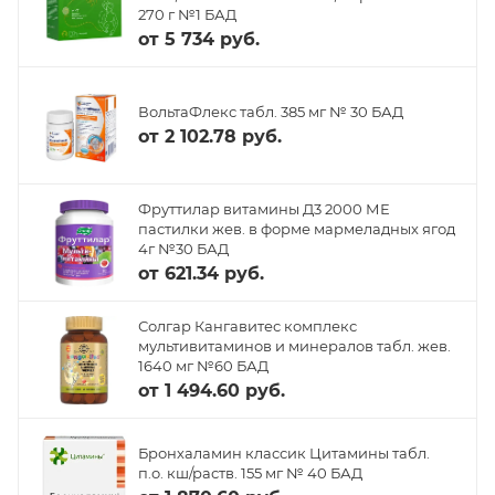
270 г №1 БАД
от
5 734 руб.
ВольтаФлекс табл. 385 мг № 30 БАД
от
2 102.78 руб.
Фруттилар витамины Д3 2000 МЕ
пастилки жев. в форме мармеладных ягод
4г №30 БАД
от
621.34 руб.
Солгар Кангавитес комплекс
мультивитаминов и минералов табл. жев.
1640 мг №60 БАД
от
1 494.60 руб.
Бронхаламин классик Цитамины табл.
п.о. кш/раств. 155 мг № 40 БАД