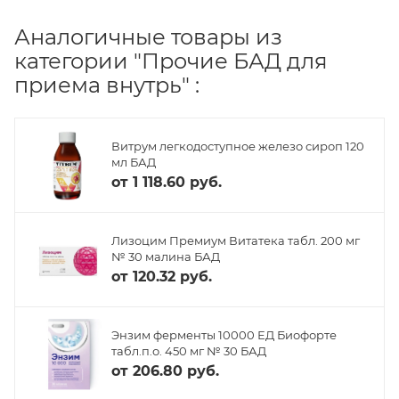
Аналогичные товары из
категории "Прочие БАД для
приема внутрь" :
Витрум легкодоступное железо сироп 120
мл БАД
от
1 118.60 руб.
Лизоцим Премиум Витатека табл. 200 мг
№ 30 малина БАД
от
120.32 руб.
Энзим ферменты 10000 ЕД Биофорте
табл.п.о. 450 мг № 30 БАД
от
206.80 руб.