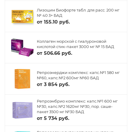
Лизоцим Биофорте табл. для расс. 200 мг
№ 40 3+ БАД
от
155.10 руб.
Коллаген морской с гиалуроновой
кислотой стик-пакет 3000 мг № 15 БАД
от
506.66 руб.
Репроэнерджи комплекс: капс.№1 580 мг
№60, капс.№2 600мг №60 БАД
от
3 854 руб.
Репроэмбрио комплекс: капс.№1 600 мг
№30, капс.№2 1620мг №30, пор. саше-
пакет 3500 мг №30 БАД
от
5 734 руб.