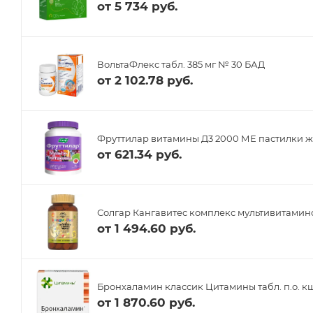
от
5 734 руб.
ВольтаФлекс табл. 385 мг № 30 БАД
от
2 102.78 руб.
Фруттилар витамины Д3 2000 МЕ пастилки ж
от
621.34 руб.
Солгар Кангавитес комплекс мультивитамино
от
1 494.60 руб.
Бронхаламин классик Цитамины табл. п.о. кш
от
1 870.60 руб.