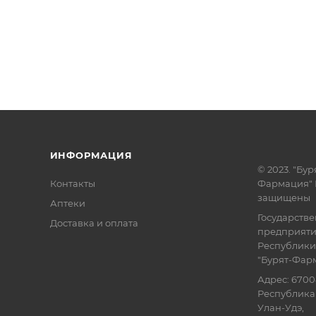
ИНФОРМАЦИЯ
© 2023. "Бур
Контакты
Фармация" 
защищены
Аптеки
Государств
Доставка и оплата
предприят
Республики
"Бурят-Фар
Адрес: 6700
Республика 
Улан-Удэ,