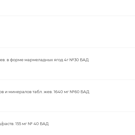
ев. в форме мармеладных ягод 4г №30 БАД
в и минералов табл. жев. 1640 мг №60 БАД
/раств. 155 мг № 40 БАД