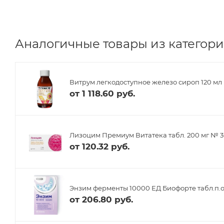
Аналогичные товары из категори
Витрум легкодоступное железо сироп 120 мл
от
1 118.60 руб.
Лизоцим Премиум Витатека табл. 200 мг № 
от
120.32 руб.
Энзим ферменты 10000 ЕД Биофорте табл.п.о
от
206.80 руб.