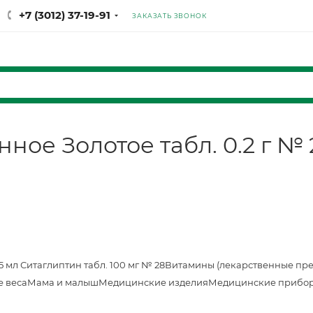
+7 (3012) 37-19-91
ЗАКАЗАТЬ ЗВОНОК
ое Золотое табл. 0.2 г №
25 мл
Ситаглиптин табл. 100 мг № 28
Витамины (лекарственные пр
е веса
Мама и малыш
Медицинские изделия
Медицинские прибор