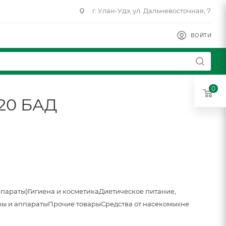
г. Улан-Удэ, ул. Дальневосточная, 7
ВОЙТИ
0
 20 БАД
епараты)
Гигиена и косметика
Диетическое питание,
ы и аппараты
Прочие товары
Средства от насекомых
не