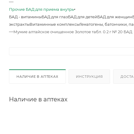
—
Прочие БАД для приема внутрь
БАД - витамины
БАД для глаз
БАД для детей
БАД для женщин
экстракты
Витаминные комплексы
Гематогены, батончики, п
—
Мумие алтайское очищенное Золотое табл. 0.2 г № 20 БАД
НАЛИЧИЕ В АПТЕКАХ
ИНСТРУКЦИЯ
ДОСТА
Наличие в аптеках