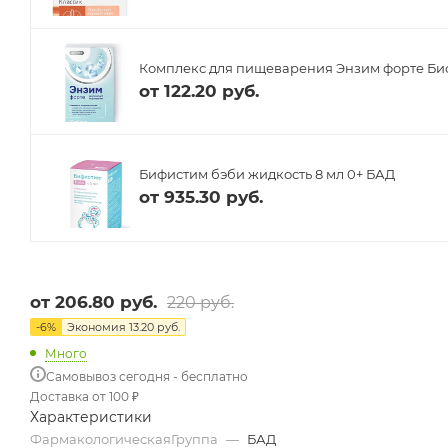
Комплекс для пищеварения Энзим форте Биоф
от
122.20 руб.
Бифистим бэби жидкость 8 мл 0+ БАД
от
935.30 руб.
от
206.80 руб.
220 руб.
-
6
%
Экономия
13.20 руб.
Много
Самовывоз сегодня - бесплатно
Доставка от 100 ₽
Характеристики
ФармакологическаяГруппа
—
БАД