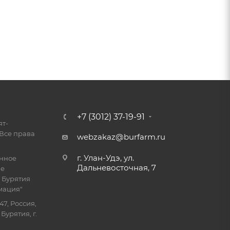
+7 (3012) 37-19-91
ят-
Все права
webzakaz@burfarm.ru
г. Улан-Удэ, ул.
енное
Дальневосточная, 7
ие
 Бурятия
мация"
47, Россия,
Бурятия, г.