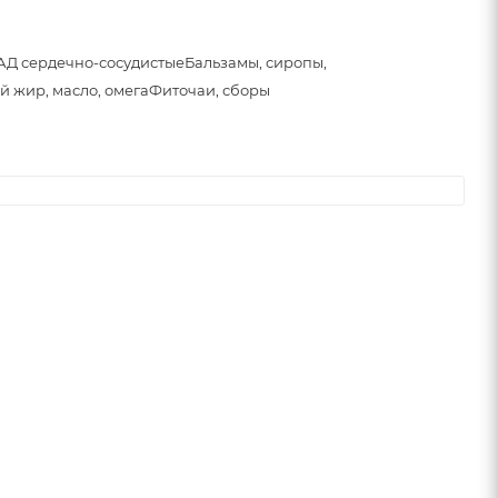
АД сердечно-сосудистые
Бальзамы, сиропы,
й жир, масло, омега
Фиточаи, сборы