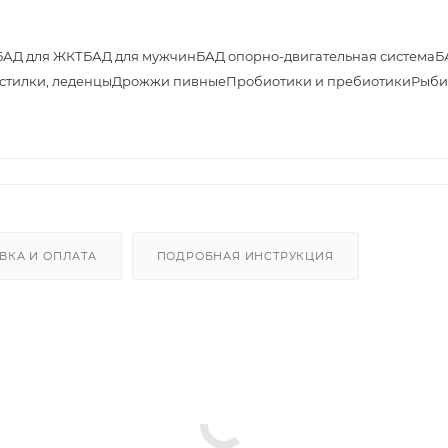
БАД для ЖКТ
БАД для мужчин
БАД опорно-двигательная система
Б
астилки, леденцы
Дрожжи пивные
Пробиотики и пребиотики
Рыби
ВКА И ОПЛАТА
ПОДРОБНАЯ ИНСТРУКЦИЯ