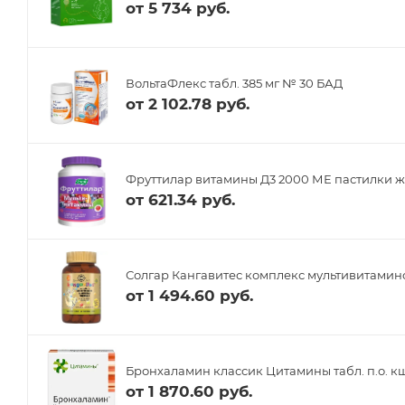
от
5 734 руб.
ВольтаФлекс табл. 385 мг № 30 БАД
от
2 102.78 руб.
Фруттилар витамины Д3 2000 МЕ пастилки ж
от
621.34 руб.
Солгар Кангавитес комплекс мультивитамино
от
1 494.60 руб.
Бронхаламин классик Цитамины табл. п.о. кш
от
1 870.60 руб.