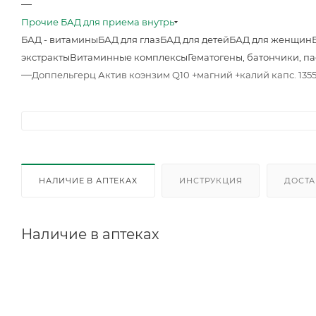
—
Прочие БАД для приема внутрь
БАД - витамины
БАД для глаз
БАД для детей
БАД для женщин
экстракты
Витаминные комплексы
Гематогены, батончики, п
—
Доппельгерц Актив коэнзим Q10 +магний +калий капс. 135
НАЛИЧИЕ В АПТЕКАХ
ИНСТРУКЦИЯ
ДОСТА
Наличие в аптеках