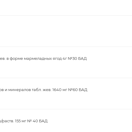
ев. в форме мармеладных ягод 4г №30 БАД
в и минералов табл. жев. 1640 мг №60 БАД
/раств. 155 мг № 40 БАД