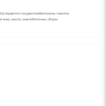
АД сердечно-сосудистые
Бальзамы, сиропы,
й жир, масло, омега
Фиточаи, сборы