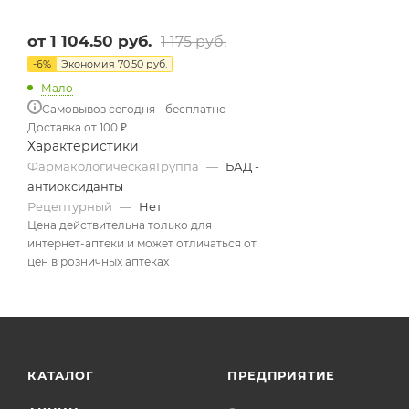
от
1 104.50 руб.
1 175 руб.
-
6
%
Экономия
70.50 руб.
Мало
Самовывоз сегодня - бесплатно
Доставка от 100 ₽
Характеристики
ФармакологическаяГруппа
—
БАД -
антиоксиданты
Рецептурный
—
Нет
Цена действительна только для
интернет-аптеки и может отличаться от
цен в розничных аптеках
КАТАЛОГ
ПРЕДПРИЯТИЕ