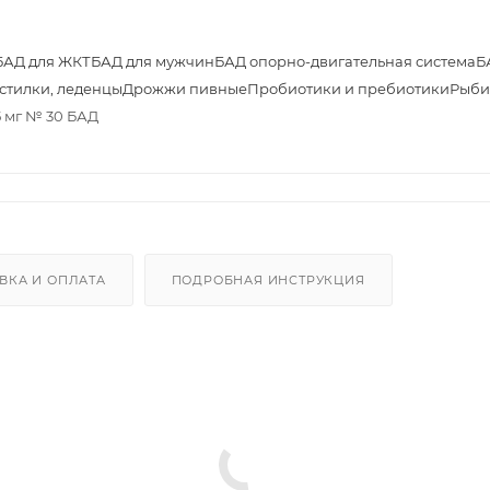
БАД для ЖКТ
БАД для мужчин
БАД опорно-двигательная система
Б
астилки, леденцы
Дрожжи пивные
Пробиотики и пребиотики
Рыби
5 мг № 30 БАД
ВКА И ОПЛАТА
ПОДРОБНАЯ ИНСТРУКЦИЯ