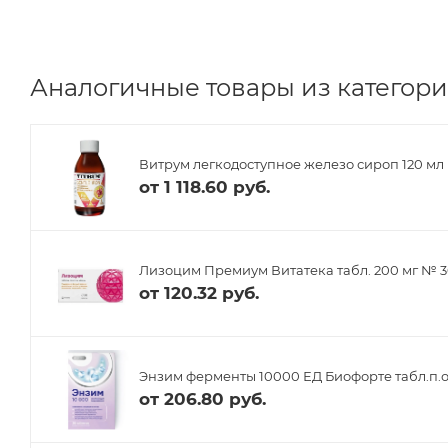
Аналогичные товары из категори
Витрум легкодоступное железо сироп 120 мл
от
1 118.60 руб.
Лизоцим Премиум Витатека табл. 200 мг № 
от
120.32 руб.
Энзим ферменты 10000 ЕД Биофорте табл.п.о
от
206.80 руб.