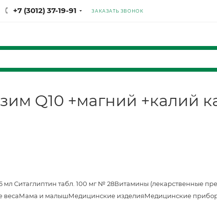
+7 (3012) 37-19-91
ЗАКАЗАТЬ ЗВОНОК
зим Q10 +магний +калий ка
25 мл
Ситаглиптин табл. 100 мг № 28
Витамины (лекарственные пр
е веса
Мама и малыш
Медицинские изделия
Медицинские прибор