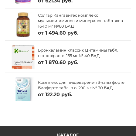
от
621.34 руб.
Солгар Кангавитес комплекс
мультивитаминов и минералов табл. жев.
1640 мг №60 БАД
от
1 494.60 руб.
Бронхаламин классик Цитамины табл.
п.о. кш/раств. 155 мг № 40 БАД
от
1 870.60 руб.
Комплекс для пищеварения Энзим форте
Биофорте табл. п.о. 290 мг № 30 БАД
от
122.20 руб.
КАТАЛОГ