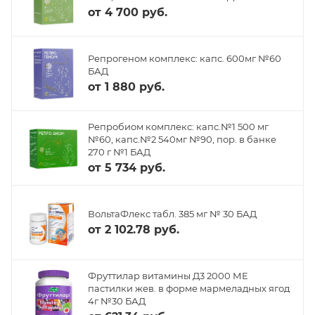
от
4 700 руб.
Репрогеном комплекс: капс. 600мг №60
БАД
от
1 880 руб.
Репробиом комплекс: капс.№1 500 мг
№60, капс.№2 540мг №90, пор. в банке
270 г №1 БАД
от
5 734 руб.
ВольтаФлекс табл. 385 мг № 30 БАД
от
2 102.78 руб.
Фруттилар витамины Д3 2000 МЕ
пастилки жев. в форме мармеладных ягод
4г №30 БАД