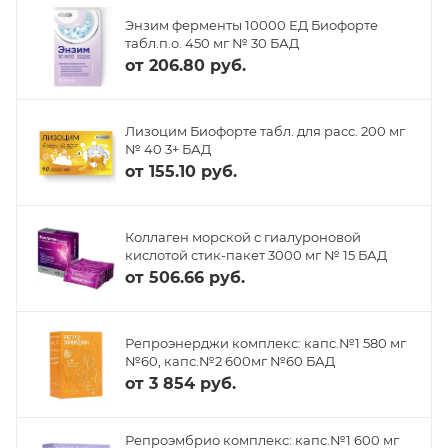
Энзим ферменты 10000 ЕД Биофорте
табл.п.о. 450 мг № 30 БАД
от
206.80 руб.
Лизоцим Биофорте табл. для расс. 200 мг
№ 40 3+ БАД
от
155.10 руб.
Коллаген морской с гиалуроновой
кислотой стик-пакет 3000 мг № 15 БАД
от
506.66 руб.
Репроэнерджи комплекс: капс.№1 580 мг
№60, капс.№2 600мг №60 БАД
от
3 854 руб.
Репроэмбрио комплекс: капс.№1 600 мг