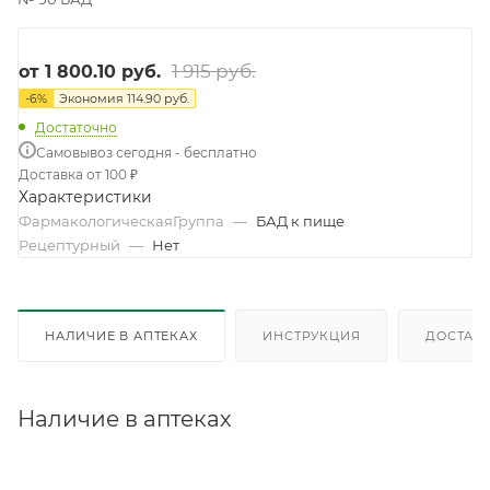
1 915 руб.
от
1 800.10 руб.
-
6
%
Экономия
114.90 руб.
Достаточно
Самовывоз сегодня - бесплатно
Доставка от 100 ₽
Характеристики
ФармакологическаяГруппа
—
БАД к пище
Рецептурный
—
Нет
НАЛИЧИЕ В АПТЕКАХ
ИНСТРУКЦИЯ
ДОСТАВК
Наличие в аптеках