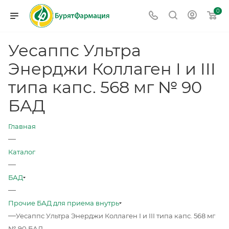
0
Уесаппс Ультра
Энерджи Коллаген I и III
типа капс. 568 мг № 90
БАД
Главная
—
Каталог
—
БАД
—
Прочие БАД для приема внутрь
—
Уесаппс Ультра Энерджи Коллаген I и III типа капс. 568 мг
№ 90 БАД