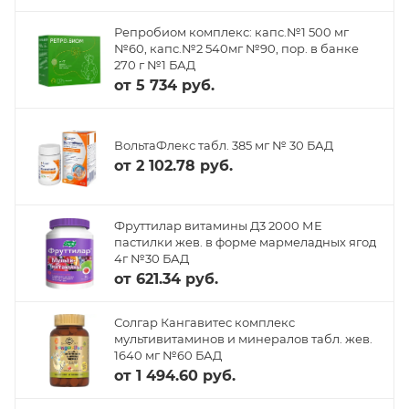
Репробиом комплекс: капс.№1 500 мг
№60, капс.№2 540мг №90, пор. в банке
270 г №1 БАД
от
5 734 руб.
ВольтаФлекс табл. 385 мг № 30 БАД
от
2 102.78 руб.
Фруттилар витамины Д3 2000 МЕ
пастилки жев. в форме мармеладных ягод
4г №30 БАД
от
621.34 руб.
Солгар Кангавитес комплекс
мультивитаминов и минералов табл. жев.
1640 мг №60 БАД
от
1 494.60 руб.