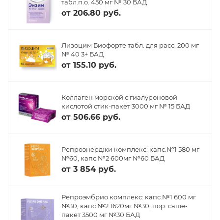
табл.п.о. 450 мг № 30 БАД
от
206.80 руб.
Лизоцим Биофорте табл. для расс. 200 мг
№ 40 3+ БАД
от
155.10 руб.
Коллаген морской с гиалуроновой
кислотой стик-пакет 3000 мг № 15 БАД
от
506.66 руб.
Репроэнерджи комплекс: капс.№1 580 мг
№60, капс.№2 600мг №60 БАД
от
3 854 руб.
Репроэмбрио комплекс: капс.№1 600 мг
№30, капс.№2 1620мг №30, пор. саше-
пакет 3500 мг №30 БАД