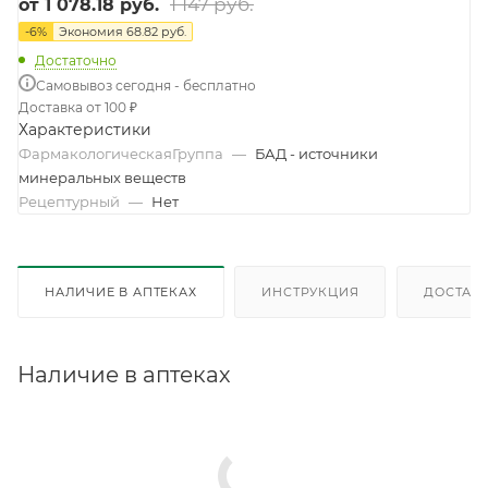
1 147 руб.
от
1 078.18 руб.
-
6
%
Экономия
68.82 руб.
Достаточно
Самовывоз сегодня - бесплатно
Доставка от 100 ₽
Характеристики
ФармакологическаяГруппа
—
БАД - источники
минеральных веществ
Рецептурный
—
Нет
НАЛИЧИЕ В АПТЕКАХ
ИНСТРУКЦИЯ
ДОСТАВК
Наличие в аптеках