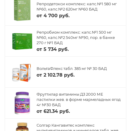
Репродетокси комплекс: капс.№1 580 мг
№60, капс.№2 620мг №60 БАД
от
4 700 руб.
Репробиом комплекс: капс.№1 500 мг
№60, капс.№2 540мг №90, пор. в банке
270 г №1 БАД
от
5 734 руб.
ВольтаФлекс табл. 385 мг № 30 БАД
от
2 102.78 руб.
Фруттилар витамины Д3 2000 МЕ
пастилки жев. в форме мармеладных ягод
4г №30 БАД
от
621.34 руб.
Солгар Кангавитес комплекс
мультивитаминов и минералов табл. жев.