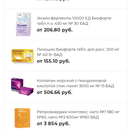
Энзим ферменты 10000 ЕД Биофорте
табл.п.о. 450 мг № 30 БАД
от
206.80 руб.
Лизоцим Биофорте табл. для расс. 200 мг
№ 40 3+ БАД
от
155.10 руб.
Коллаген морской с гиалуроновой
кислотой стик-пакет 3000 мг № 15 БАД
от
506.66 руб.
Репроэнерджи комплекс: капс.№1 580 мг
№60, капс.№2 600мг №60 БАД
от
3 854 руб.