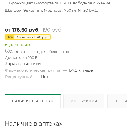
—
Бронхоцвет Биофорте ALTLAB Свободное дыхание,
Шалфей, Эвкалипт, Мёд табл. 750 мг № 30 БАД
190 руб.
от
178.60 руб.
-
6
%
Экономия
11.40 руб.
Достаточно
Самовывоз сегодня - бесплатно
Доставка от 100 ₽
Характеристики
ФармакологическаяГруппа
—
БАД к пище
Рецептурный
—
Нет
НАЛИЧИЕ В АПТЕКАХ
ИНСТРУКЦИЯ
ДОСТАВК
Наличие в аптеках