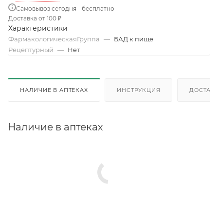
Самовывоз сегодня - бесплатно
Доставка от 100 ₽
Характеристики
ФармакологическаяГруппа
—
БАД к пище
Рецептурный
—
Нет
НАЛИЧИЕ В АПТЕКАХ
ИНСТРУКЦИЯ
ДОСТАВК
Наличие в аптеках