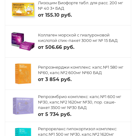
Лизоцим Биофорте табл. для расс. 200 мг
№ 40 3+ БАД
от
155.10 руб.
Коллаген морской с гиалуроновой
кислотой стик-пакет 3000 мг № 15 БАД
от
506.66 руб.
Репроэнерджи комплекс: капс.№1 580 мг
№60, капс.№2 600мг №60 БАД
от
3 854 руб.
Репроэмбрио комплекс: капс.№1 600 мг
№30, капс.№2 1620мг №30, пор. саше-
пакет 3500 мг №30 БАД
от
5 734 руб.
Репрорелакс гипокортизол комплекс:
капс.№1 500 мг №30, капс.№2 1620мг