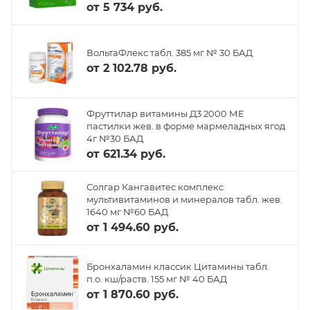
от
5 734 руб.
ВольтаФлекс табл. 385 мг № 30 БАД
от
2 102.78 руб.
Фруттилар витамины Д3 2000 МЕ
пастилки жев. в форме мармеладных ягод
4г №30 БАД
от
621.34 руб.
Солгар Кангавитес комплекс
мультивитаминов и минералов табл. жев.
1640 мг №60 БАД
от
1 494.60 руб.
Бронхаламин классик Цитамины табл.
п.о. кш/раств. 155 мг № 40 БАД
от
1 870.60 руб.