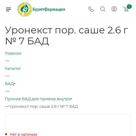
0
Уронекст пор. саше 2.6 г
№ 7 БАД
Главная
—
Каталог
—
БАД
—
Прочие БАД для приема внутрь
—
Уронекст пор. саше 2.6 г № 7 БАД
Нет в наличии