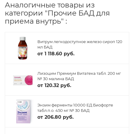
Аналогичные товары из
категории "Прочие БАД для
приема внутрь" :
Витрум легкодоступное железо сироп 120
мл БАД
от
1 118.60 руб.
Лизоцим Премиум Витатека табл. 200 мг
№ 30 малина БАД
от
120.32 руб.
Энзим ферменты 10000 ЕД Биофорте
табл.п.о. 450 мг № 30 БАД
от
206.80 руб.