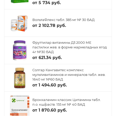
от
5 734 руб.
ВольтаФлекс табл. 385 мг № 30 БАД
от
2 102.78 руб.
Фруттилар витамины Д3 2000 МЕ
пастилки жев. в форме мармеладных ягод
4г №30 БАД
от
621.34 руб.
Солгар Кангавитес комплекс
мультивитаминов и минералов табл. жев.
1640 мг №60 БАД
от
1 494.60 руб.
Бронхаламин классик Цитамины табл.
п.о. кш/раств. 155 мг № 40 БАД
от
1 870.60 руб.