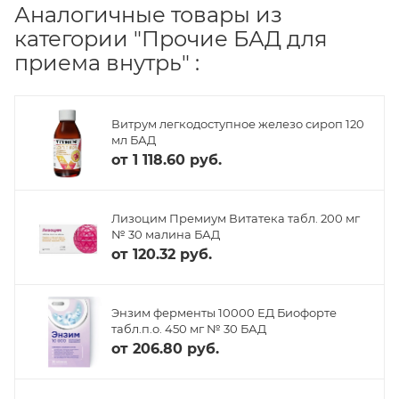
Аналогичные товары из
категории "Прочие БАД для
приема внутрь" :
Витрум легкодоступное железо сироп 120
мл БАД
от
1 118.60 руб.
Лизоцим Премиум Витатека табл. 200 мг
№ 30 малина БАД
от
120.32 руб.
Энзим ферменты 10000 ЕД Биофорте
табл.п.о. 450 мг № 30 БАД
от
206.80 руб.