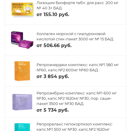
Лизоцим Биофорте табл. для расс. 200 мг
№ 40 3+ БАД
от
155.10 руб.
Коллаген морской с гиалуроновой
кислотой стик-пакет 3000 мг № 15 БАД
от
506.66 руб.
Репроэнерджи комплекс: капс.№1 580 мг
№60, капс.№2 600мг №60 БАД
от
3 854 руб.
Репроэмбрио комплекс: капс.№1 600 мг
№30, капс.№2 1620мг №30, пор. саше-
пакет 3500 мг №30 БАД
от
5 734 руб.
Репрорелакс гипокортизол комплекс:
капс.№1 500 мг №30, капс.№2 1620мг