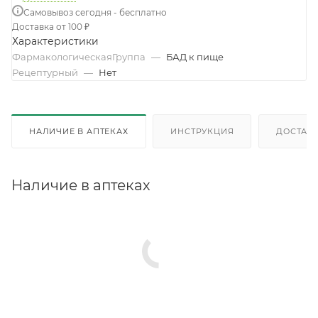
Самовывоз сегодня - бесплатно
Доставка от 100 ₽
Характеристики
ФармакологическаяГруппа
—
БАД к пище
Рецептурный
—
Нет
НАЛИЧИЕ В АПТЕКАХ
ИНСТРУКЦИЯ
ДОСТАВК
Наличие в аптеках