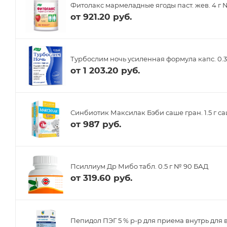
Фитолакс мармеладные ягоды паст. жев. 4 г
от
921.20 руб.
Турбослим ночь усиленная формула капс. 0.3
от
1 203.20 руб.
Синбиотик Максилак Бэби саше гран. 1.5 г с
от
987 руб.
Псиллиум Др Мибо табл. 0.5 г № 90 БАД
от
319.60 руб.
Пепидол ПЭГ 5 % р-р для приема внутрь для 