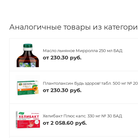
Аналогичные товары из категори
Масло льняное Мирролла 250 мл БАД
от
230.30 руб.
Плантолаксин Будь здоров! табл. 500 мг № 2
от
230.30 руб.
Хелибакт Плюс капс. 330 мг № 30 БАД
от
2 058.60 руб.