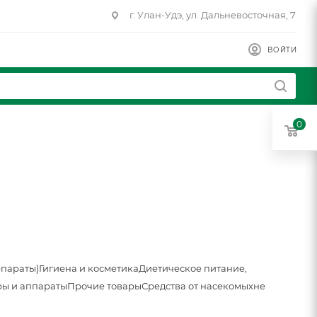
г. Улан-Удэ, ул. Дальневосточная, 7
ВОЙТИ
0
епараты)
Гигиена и косметика
Диетическое питание,
ы и аппараты
Прочие товары
Средства от насекомых
не