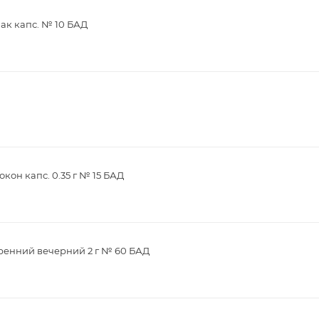
ак капс. № 10 БАД
кон капс. 0.35 г № 15 БАД
ренний вечерний 2 г № 60 БАД