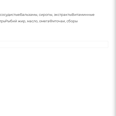
сосудистые
Бальзамы, сиропы, экстракты
Витаминные
трь
Рыбий жир, масло, омега
Фиточаи, сборы