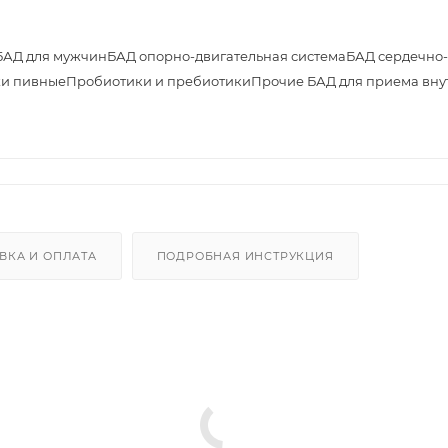
БАД для мужчин
БАД опорно-двигательная система
БАД сердечно-
и пивные
Пробиотики и пребиотики
Прочие БАД для приема вну
ВКА И ОПЛАТА
ПОДРОБНАЯ ИНСТРУКЦИЯ