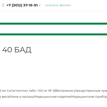
+7 (3012) 37-19-91
ЗАКАЗАТЬ ЗВОНОК
№ 40 БАД
25 мл
Ситаглиптин табл. 100 мг № 28
Витамины (лекарственные пр
е веса
Мама и малыш
Медицинские изделия
Медицинские прибор