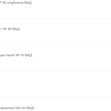
 № 30 клубника БАД
 г № 30 БАД
аше-пакет № 10 БАД
взрослых 100 мл БАД