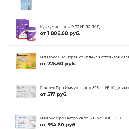
Куркумин капс. 0.75 № 60 БАД
от
1 806.68 руб.
Гепатокс БиоФорте комплекс экстрактов овса
от
225.60 руб.
Геварус Про Иммуно капс. 595 мг № 10 детям 
от
517 руб.
Геварус Про Гастро капс. 595 мг № 10 БАД
от
554.60 руб.