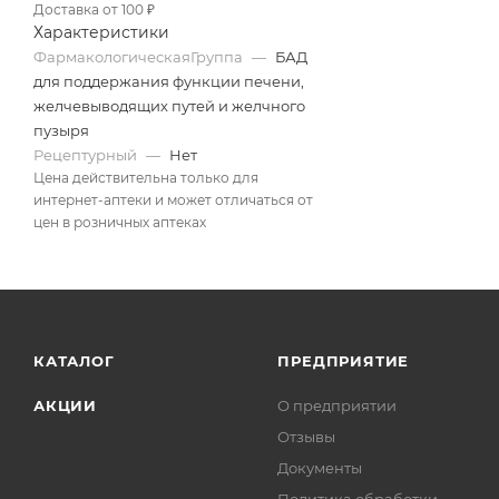
Доставка от 100 ₽
Характеристики
ФармакологическаяГруппа
—
БАД
для поддержания функции печени,
желчевыводящих путей и желчного
пузыря
Рецептурный
—
Нет
Цена действительна только для
интернет-аптеки и может отличаться от
цен в розничных аптеках
КАТАЛОГ
ПРЕДПРИЯТИЕ
АКЦИИ
О предприятии
Отзывы
Документы