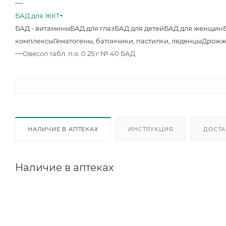
—
БАД для ЖКТ
БАД - витамины
БАД для глаз
БАД для детей
БАД для женщин
комплексы
Гематогены, батончики, пастилки, леденцы
Дрожж
—
Овесол табл. п.о. 0.25 г № 40 БАД
НАЛИЧИЕ В АПТЕКАХ
ИНСТРУКЦИЯ
ДОСТА
Наличие в аптеках