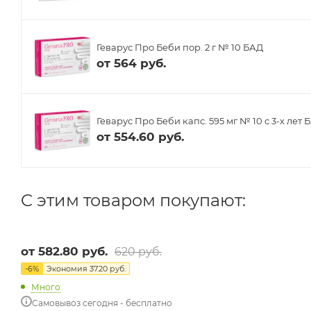
Геварус Про Беби пор. 2 г № 10 БАД
от
564 руб.
Геварус Про Беби капс. 595 мг № 10 с 3-х лет 
от
554.60 руб.
C этим товаром покупают:
от
582.80 руб.
620 руб.
-
6
%
Экономия
37.20 руб.
Много
Самовывоз сегодня - бесплатно