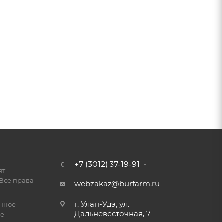
+7 (3012) 37-19-91
ят-
Все права
webzakaz@burfarm.ru
г. Улан-Удэ, ул.
енное
Дальневосточная, 7
ие