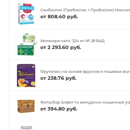
Синбиотик (Пребиотик + Пробиотик) Максил
от
808.40 руб.
Хелинорм капс. 324 мг № 28 БАД
от
2 293.60 руб.
Фрутолакс на основе фруктов и пищевых воло
от
238.76 руб.
Фитосбор Алфит-14 желудочно-кишечный ут
от
394.80 руб.