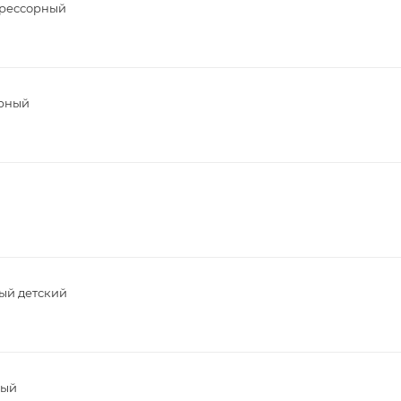
прессорный
орный
ый детский
ный