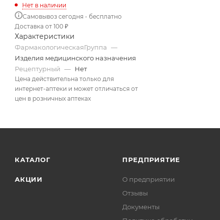
Нет в наличии
Самовывоз сегодня - бесплатно
Доставка от 100 ₽
Характеристики
ФармакологическаяГруппа
—
Изделия медицинского назначения
Рецептурный
—
Нет
Цена действительна только для
интернет-аптеки и может отличаться от
цен в розничных аптеках
КАТАЛОГ
ПРЕДПРИЯТИЕ
АКЦИИ
О предприятии
Отзывы
Документы