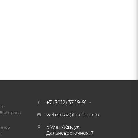
+7 (3012) 37-19-91
ят-
Все права
webzakaz@burfarm.ru
г. Улан-Удэ, ул.
енное
Дальневосточная, 7
ие