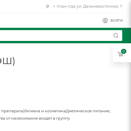
г. Улан-Удэ, ул. Дальневосточная, 7
ВОЙТИ
0
ЭШ)
 препараты)
Гигиена и косметика
Диетическое питание,
тва от насекомых
не входят в группу