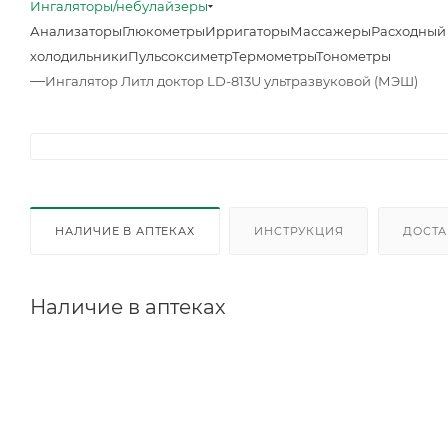
Ингаляторы/небулайзеры
Анализаторы
Глюкометры
Ирригаторы
Массажеры
Расходный 
холодильники
Пульсоксиметр
Термометры
Тонометры
—
Ингалятор Литл доктор LD-813U ультразвуковой (МЭШ)
НАЛИЧИЕ В АПТЕКАХ
ИНСТРУКЦИЯ
ДОСТА
Наличие в аптеках