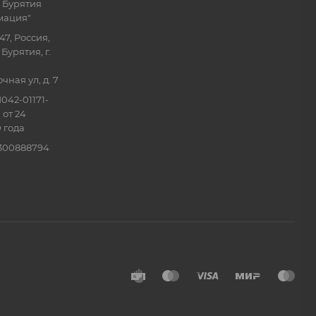
 Бурятия
мация"
47, Россия,
Бурятия, г.
ная ул, д. 7
042-01171-
 от 24
 года
0300888794