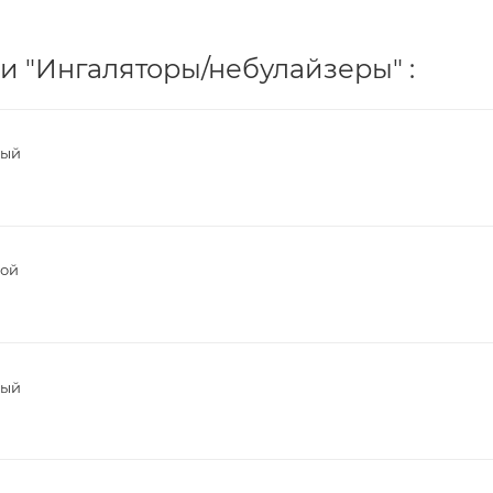
и "Ингаляторы/небулайзеры" :
ный
вой
ный