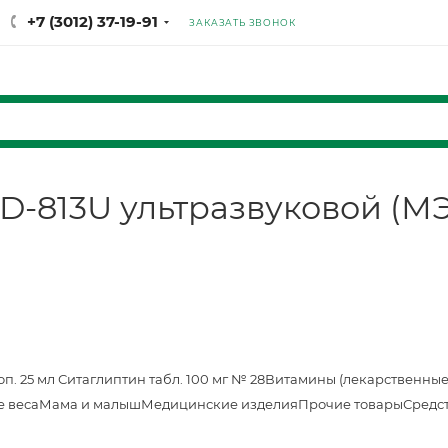
+7 (3012) 37-19-91
ЗАКАЗАТЬ ЗВОНОК
LD-813U ультразвуковой (М
оп. 25 мл
Ситаглиптин табл. 100 мг № 28
Витамины (лекарственные
е веса
Мама и малыш
Медицинские изделия
Прочие товары
Средс