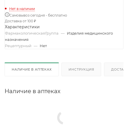
Нет в наличии
Самовывоз сегодня - бесплатно
Доставка от 100 ₽
Характеристики
ФармакологическаяГруппа
—
Изделия медицинского
назначения
Рецептурный
—
Нет
НАЛИЧИЕ В АПТЕКАХ
ИНСТРУКЦИЯ
ДОСТАВК
Наличие в аптеках