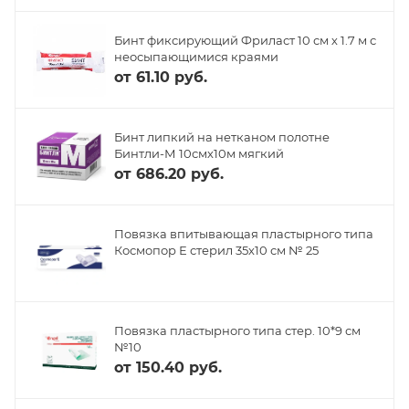
Бинт фиксирующий Фриласт 10 см х 1.7 м с
неосыпающимися краями
от
61.10 руб.
Бинт липкий на нетканом полотне
Бинтли-М 10смх10м мягкий
от
686.20 руб.
Повязка впитывающая пластырного типа
Космопор Е стерил 35х10 см № 25
Повязка пластырного типа стер. 10*9 см
№10
от
150.40 руб.