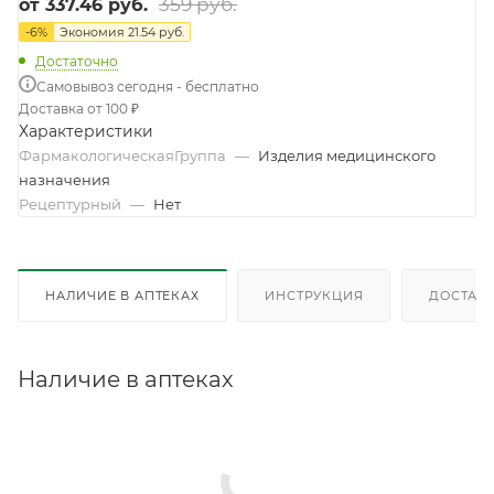
359 руб.
от
337.46 руб.
-
6
%
Экономия
21.54 руб.
Достаточно
Самовывоз сегодня - бесплатно
Доставка от 100 ₽
Характеристики
ФармакологическаяГруппа
—
Изделия медицинского
назначения
Рецептурный
—
Нет
НАЛИЧИЕ В АПТЕКАХ
ИНСТРУКЦИЯ
ДОСТАВК
Наличие в аптеках