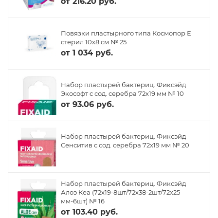
от
216.20 руб.
Повязки пластырного типа Космопор Е
стерил 10х8 см № 25
от
1 034 руб.
Набор пластырей бактериц. Фиксэйд
Экософт с сод. серебра 72х19 мм № 10
от
93.06 руб.
Набор пластырей бактериц. Фиксэйд
Сенситив с сод. серебра 72х19 мм № 20
Набор пластырей бактериц. Фиксэйд
Алоэ Кеа (72х19-8шт/72х38-2шт/72х25
мм-6шт) № 16
от
103.40 руб.